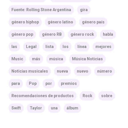
Fuente: Rolling Stone Argentina
gira
género hiphop
género latino
género país
género pop
género RB
género rock
habla
las
Legal
lista
los
línea
mejores
Music
más
música
Música Noticias
Noticias musicales
nueva
nuevo
número
para
Pop
por
premios
Recomendaciones de productos
Rock
sobre
Swift
Taylor
una
álbum