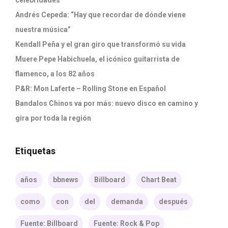
celebridades
Andrés Cepeda: “Hay que recordar de dónde viene
nuestra música”
Kendall Peña y el gran giro que transformó su vida
Muere Pepe Habichuela, el icónico guitarrista de
flamenco, a los 82 años
P&R: Mon Laferte – Rolling Stone en Español
Bandalos Chinos va por más: nuevo disco en camino y
gira por toda la región
Etiquetas
años
bbnews
Billboard
Chart Beat
como
con
del
demanda
después
Fuente: Billboard
Fuente: Rock & Pop