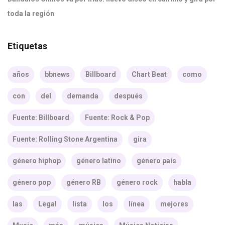
toda la región
Etiquetas
años
bbnews
Billboard
Chart Beat
como
con
del
demanda
después
Fuente: Billboard
Fuente: Rock & Pop
Fuente: Rolling Stone Argentina
gira
género hiphop
género latino
género país
género pop
género RB
género rock
habla
las
Legal
lista
los
línea
mejores