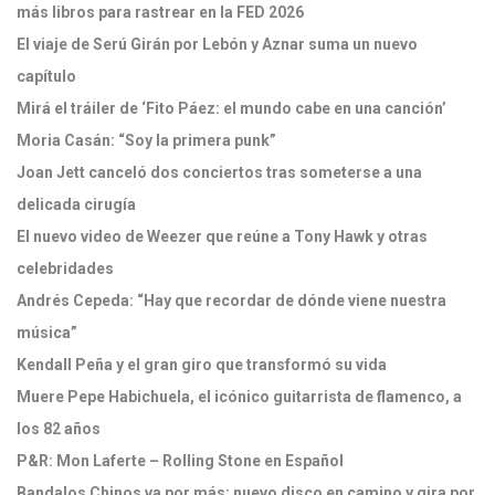
más libros para rastrear en la FED 2026
El viaje de Serú Girán por Lebón y Aznar suma un nuevo
capítulo
Mirá el tráiler de ‘Fito Páez: el mundo cabe en una canción’
Moria Casán: “Soy la primera punk”
Joan Jett canceló dos conciertos tras someterse a una
delicada cirugía
El nuevo video de Weezer que reúne a Tony Hawk y otras
celebridades
Andrés Cepeda: “Hay que recordar de dónde viene nuestra
música”
Kendall Peña y el gran giro que transformó su vida
Muere Pepe Habichuela, el icónico guitarrista de flamenco, a
los 82 años
P&R: Mon Laferte – Rolling Stone en Español
Bandalos Chinos va por más: nuevo disco en camino y gira por