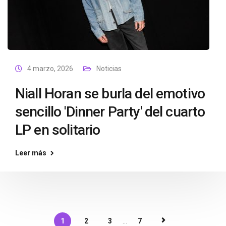
4 marzo, 2026
Noticias
Niall Horan se burla del emotivo
sencillo 'Dinner Party' del cuarto
LP en solitario
Leer más
1
2
3
...
7