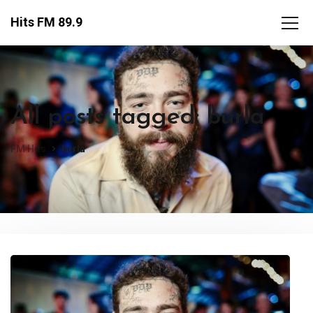
Hits FM 89.9
All posts tagged: burla
FM Hits
burla