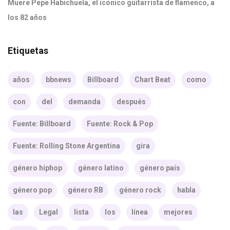
Muere Pepe Habichuela, el icónico guitarrista de flamenco, a
los 82 años
Etiquetas
años
bbnews
Billboard
Chart Beat
como
con
del
demanda
después
Fuente: Billboard
Fuente: Rock & Pop
Fuente: Rolling Stone Argentina
gira
género hiphop
género latino
género país
género pop
género RB
género rock
habla
las
Legal
lista
los
línea
mejores