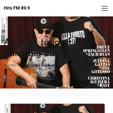
Hits FM 89.9
All posts tagged: Rayo
(alias Big Buda)
FM Hits
Rayo (alias Big Buda)