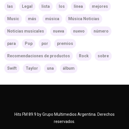
las
Legal
lista
los
línea
mejores
Music
más
música
Música Noticias
Noticias musicales
nueva
nuevo
número
para
Pop
por
premios
Recomendaciones de productos
Rock
sobre
Swift
Taylor
una
álbum
Hits FM 89.9 by Grupo Multimedios Argentina. Derechos
reservados.