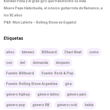
Kendall Peña y el gran giro que transformó su vida
Muere Pepe Habichuela, el icónico guitarrista de flamenco, a
los 82 años
P&R: Mon Laferte – Rolling Stone en Español
Etiquetas
años
bbnews
Billboard
Chart Beat
como
con
del
demanda
después
Fuente: Billboard
Fuente: Rock & Pop
Fuente: Rolling Stone Argentina
gira
género hiphop
género latino
género país
género pop
género RB
género rock
habla