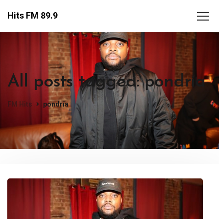
Hits FM 89.9
All posts tagged: pondría
FM Hits
pondría