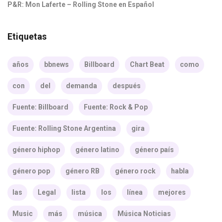
P&R: Mon Laferte – Rolling Stone en Español
Etiquetas
años
bbnews
Billboard
Chart Beat
como
con
del
demanda
después
Fuente: Billboard
Fuente: Rock & Pop
Fuente: Rolling Stone Argentina
gira
género hiphop
género latino
género país
género pop
género RB
género rock
habla
las
Legal
lista
los
línea
mejores
Music
más
música
Música Noticias