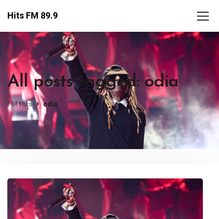
Hits FM 89.9
All posts tagged: odia
FM Hits
odia