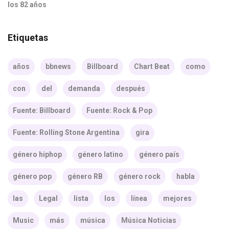
los 82 años
Etiquetas
años
bbnews
Billboard
Chart Beat
como
con
del
demanda
después
Fuente: Billboard
Fuente: Rock & Pop
Fuente: Rolling Stone Argentina
gira
género hiphop
género latino
género país
género pop
género RB
género rock
habla
las
Legal
lista
los
línea
mejores
Music
más
música
Música Noticias