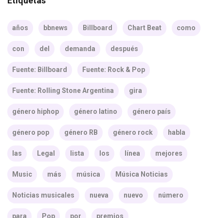
Etiquetas
años
bbnews
Billboard
Chart Beat
como
con
del
demanda
después
Fuente: Billboard
Fuente: Rock & Pop
Fuente: Rolling Stone Argentina
gira
género hiphop
género latino
género país
género pop
género RB
género rock
habla
las
Legal
lista
los
línea
mejores
Music
más
música
Música Noticias
Noticias musicales
nueva
nuevo
número
para
Pop
por
premios