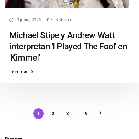
3 junio, 2026
Noticias
Michael Stipe y Andrew Watt
interpretan 'I Played The Fool' en
'Kimmel'
Leer más
1
2
3
...
9