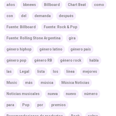
años
bbnews
Billboard
Chart Beat
como
con
del
demanda
después
Fuente: Billboard
Fuente: Rock & Pop
Fuente: Rolling Stone Argentina
gira
género hiphop
género latino
género país
género pop
género RB
género rock
habla
las
Legal
lista
los
línea
mejores
Music
más
música
Música Noticias
Noticias musicales
nueva
nuevo
número
para
Pop
por
premios