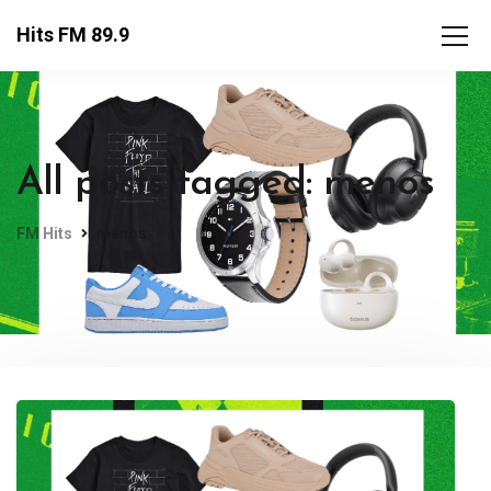
Hits FM 89.9
All posts tagged: menos
FM Hits
menos