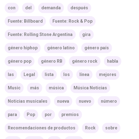
con
del
demanda
después
Fuente: Billboard
Fuente: Rock & Pop
Fuente: Rolling Stone Argentina
gira
género hiphop
género latino
género país
género pop
género RB
género rock
habla
las
Legal
lista
los
línea
mejores
Music
más
música
Música Noticias
Noticias musicales
nueva
nuevo
número
para
Pop
por
premios
Recomendaciones de productos
Rock
sobre