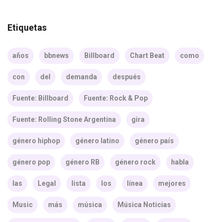
Etiquetas
años
bbnews
Billboard
Chart Beat
como
con
del
demanda
después
Fuente: Billboard
Fuente: Rock & Pop
Fuente: Rolling Stone Argentina
gira
género hiphop
género latino
género país
género pop
género RB
género rock
habla
las
Legal
lista
los
línea
mejores
Music
más
música
Música Noticias