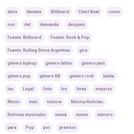
años
bbnews
Billboard
Chart Beat
como
con
del
demanda
después
Fuente: Billboard
Fuente: Rock & Pop
Fuente: Rolling Stone Argentina
gira
género hiphop
género latino
género país
género pop
género RB
género rock
habla
las
Legal
lista
los
línea
mejores
Music
más
música
Música Noticias
Noticias musicales
nueva
nuevo
número
para
Pop
por
premios