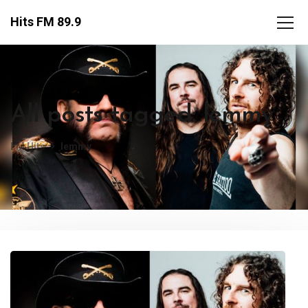
Hits FM 89.9
All posts tagged: lemmy
FM Hits
lemmy