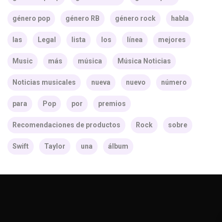
género pop
género RB
género rock
habla
las
Legal
lista
los
línea
mejores
Music
más
música
Música Noticias
Noticias musicales
nueva
nuevo
número
para
Pop
por
premios
Recomendaciones de productos
Rock
sobre
Swift
Taylor
una
álbum