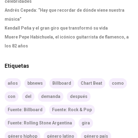
celebridades
Andrés Cepeda: “Hay que recordar de dónde viene nuestra
música”
Kendall Peña y el gran giro que transformó su vida
Muere Pepe Habichuela, el icónico guitarrista de flamenco, a
los 82 años
Etiquetas
años
bbnews
Billboard
Chart Beat
como
con
del
demanda
después
Fuente: Billboard
Fuente: Rock & Pop
Fuente: Rolling Stone Argentina
gira
género hiphop
género latino
género país