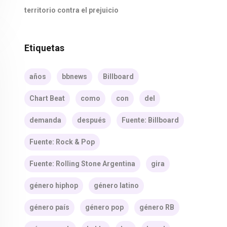
territorio contra el prejuicio
Etiquetas
años
bbnews
Billboard
Chart Beat
como
con
del
demanda
después
Fuente: Billboard
Fuente: Rock & Pop
Fuente: Rolling Stone Argentina
gira
género hiphop
género latino
género país
género pop
género RB