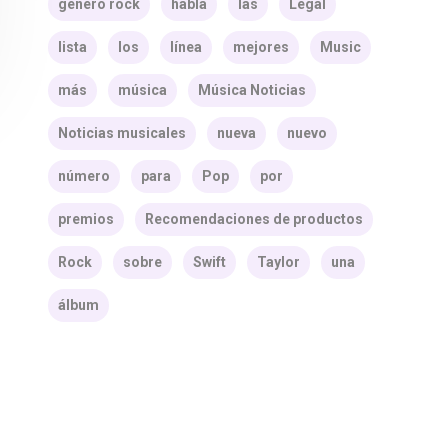
género rock
habla
las
Legal
lista
los
línea
mejores
Music
más
música
Música Noticias
Noticias musicales
nueva
nuevo
número
para
Pop
por
premios
Recomendaciones de productos
Rock
sobre
Swift
Taylor
una
álbum