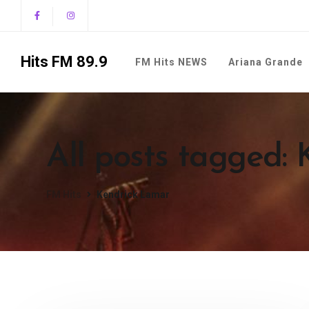
Hits FM 89.9
FM Hits NEWS
Ariana Grande
All posts tagged:
FM Hits
Kendrick Lamar