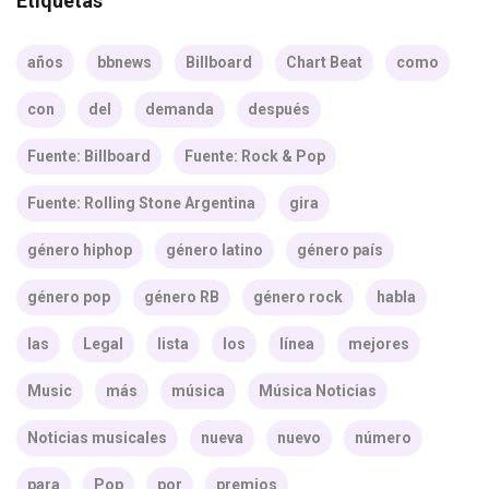
Etiquetas
años
bbnews
Billboard
Chart Beat
como
con
del
demanda
después
Fuente: Billboard
Fuente: Rock & Pop
Fuente: Rolling Stone Argentina
gira
género hiphop
género latino
género país
género pop
género RB
género rock
habla
las
Legal
lista
los
línea
mejores
Music
más
música
Música Noticias
Noticias musicales
nueva
nuevo
número
para
Pop
por
premios