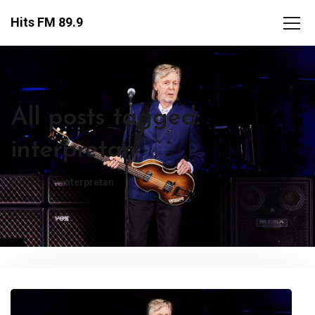
Hits FM 89.9
All posts tagged:
interpretan
FM Hits
interpretan