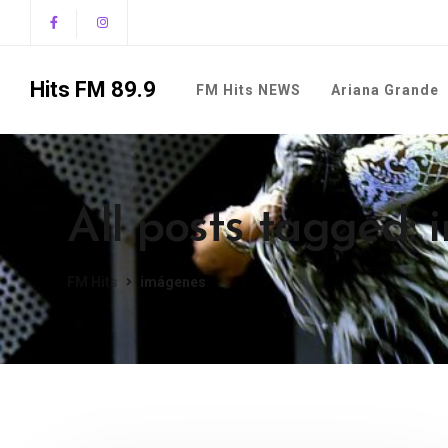
Hits FM 89.9
FM Hits NEWS
Ariana Grande
All posts tagged:
FM Hits
imágenes