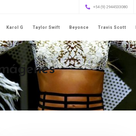
+54 (9) 2944533080
Karol G
Taylor Swift
Beyonce
Travis Scott
 imágenes