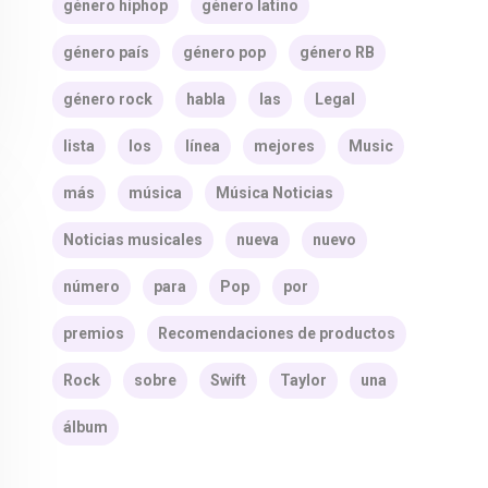
género hiphop
género latino
género país
género pop
género RB
género rock
habla
las
Legal
lista
los
línea
mejores
Music
más
música
Música Noticias
Noticias musicales
nueva
nuevo
número
para
Pop
por
premios
Recomendaciones de productos
Rock
sobre
Swift
Taylor
una
álbum