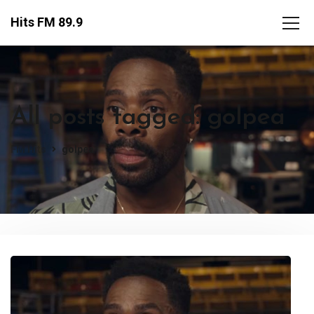
Hits FM 89.9
All posts tagged: golpea
FM Hits
golpea