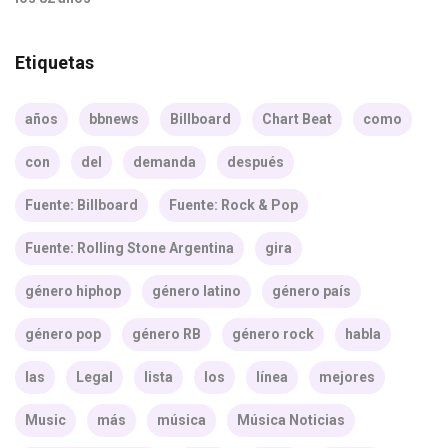
Etiquetas
años
bbnews
Billboard
Chart Beat
como
con
del
demanda
después
Fuente: Billboard
Fuente: Rock & Pop
Fuente: Rolling Stone Argentina
gira
género hiphop
género latino
género país
género pop
género RB
género rock
habla
las
Legal
lista
los
línea
mejores
Music
más
música
Música Noticias