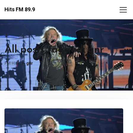
Hits FM 89.9
All posts tagged: gnr
FM Hits
gnr