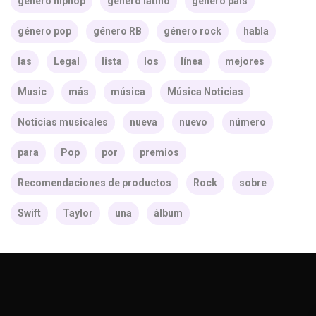
género hiphop
género latino
género país
género pop
género RB
género rock
habla
las
Legal
lista
los
línea
mejores
Music
más
música
Música Noticias
Noticias musicales
nueva
nuevo
número
para
Pop
por
premios
Recomendaciones de productos
Rock
sobre
Swift
Taylor
una
álbum