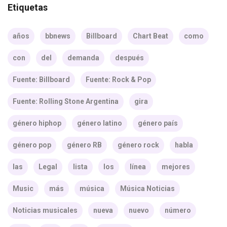
Etiquetas
años
bbnews
Billboard
Chart Beat
como
con
del
demanda
después
Fuente: Billboard
Fuente: Rock & Pop
Fuente: Rolling Stone Argentina
gira
género hiphop
género latino
género país
género pop
género RB
género rock
habla
las
Legal
lista
los
línea
mejores
Music
más
música
Música Noticias
Noticias musicales
nueva
nuevo
número