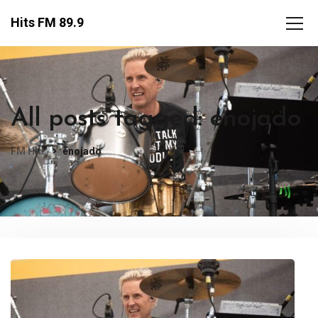
Hits FM 89.9
All posts tagged: enojado
FM Hits
enojado