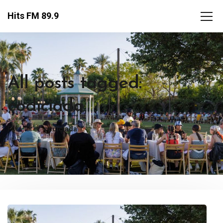
Hits FM 89.9
All posts tagged:
codiciada
FM Hits
codiciada