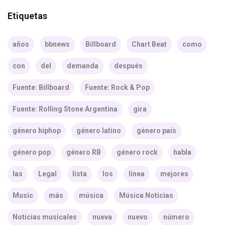
Etiquetas
años
bbnews
Billboard
Chart Beat
como
con
del
demanda
después
Fuente: Billboard
Fuente: Rock & Pop
Fuente: Rolling Stone Argentina
gira
género hiphop
género latino
género país
género pop
género RB
género rock
habla
las
Legal
lista
los
línea
mejores
Music
más
música
Música Noticias
Noticias musicales
nueva
nuevo
número