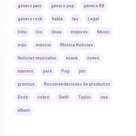
género país
género pop
género RB
género rock
habla
las
Legal
lista
los
línea
mejores
Music
más
música
Música Noticias
Noticias musicales
nueva
nuevo
número
para
Pop
por
premios
Recomendaciones de productos
Rock
sobre
Swift
Taylor
una
álbum