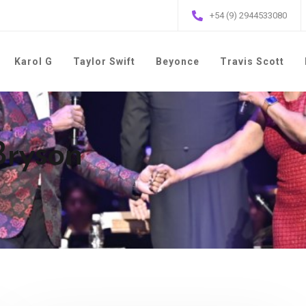
+54 (9) 2944533080
Karol G
Taylor Swift
Beyonce
Travis Scott
Bryson