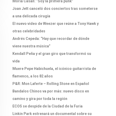
Moria Casán: “Soy la primera punk”
Joan Jett canceló dos conciertos tras someterse
a una delicada cirugía
El nuevo video de Weezer que reúne a Tony Hawk y
otras celebridades
Andrés Cepeda: “Hay que recordar de dónde
viene nuestra música”
Kendall Peña y el gran giro que transformó su
vida
Muere Pepe Habichuela, el icónico guitarrista de
flamenco, a los 82 años
P&R: Mon Laferte – Rolling Stone en Español
Bandalos Chinos va por más: nuevo disco en
camino y gira por toda la región
ECOS se despide de la Ciudad de la Furia
Linkin Park estrenará un documental sobre su