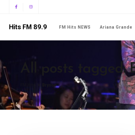
Hits FM 89.9
FM Hits NEWS
Ariana Grande
All posts tagged: 
FM Hits
Bryson