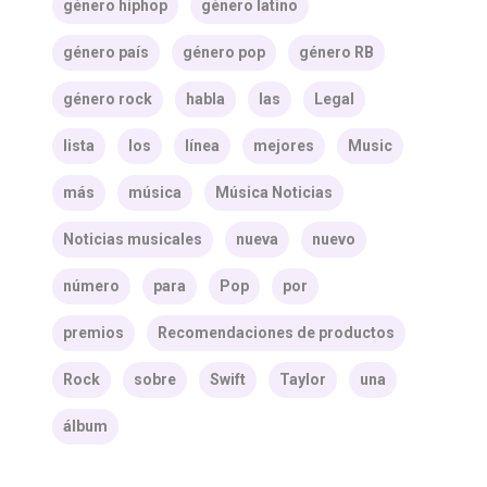
género hiphop
género latino
género país
género pop
género RB
género rock
habla
las
Legal
lista
los
línea
mejores
Music
más
música
Música Noticias
Noticias musicales
nueva
nuevo
número
para
Pop
por
premios
Recomendaciones de productos
Rock
sobre
Swift
Taylor
una
álbum