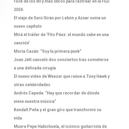
rock de los 80 y más libros para rastrear en la FED
2026
El viaje de Serú Girán por Lebón y Aznar suma un
nuevo capítulo
Mirá el tráiler de ‘Fito Páez: el mundo cabe en una
canción’
Moria Casán: “Soy la primera punk”
Joan Jett canceló dos conciertos tras someterse
a una delicada cirugía
El nuevo video de Weezer que reúne a Tony Hawk y
otras celebridades
Andrés Cepeda: “Hay que recordar de dónde
viene nuestra música”
Kendall Peña y el gran giro que transformó su
vida
Muere Pepe Habichuela, el icónico guitarrista de