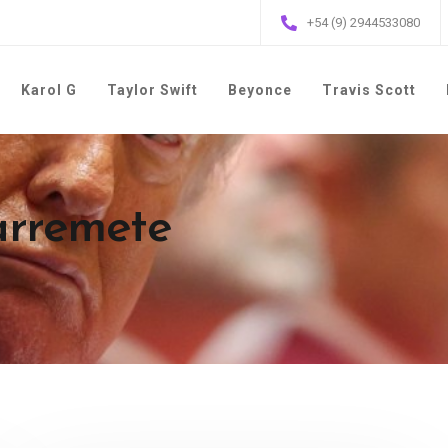
+54 (9) 2944533080
Karol G
Taylor Swift
Beyonce
Travis Scott
 arremete