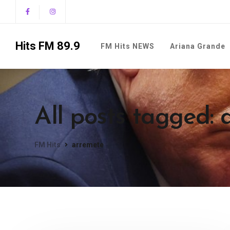
Hits FM 89.9
FM Hits NEWS
Ariana Grande
All posts tagged:
FM Hits
arremete