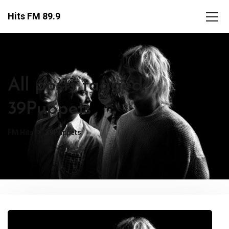
Hits FM 89.9
All posts tagged:
39Puppets
FM Hits
39Puppets