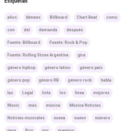
Etiquetas
años
bbnews
Billboard
Chart Beat
como
con
del
demanda
después
Fuente: Billboard
Fuente: Rock & Pop
Fuente: Rolling Stone Argentina
gira
género hiphop
género latino
género país
género pop
género RB
género rock
habla
las
Legal
lista
los
línea
mejores
Music
más
música
Música Noticias
Noticias musicales
nueva
nuevo
número
para
Pop
por
premios