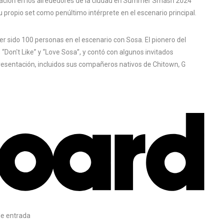
tación en los alrededores de la ciudad en Summer Smash 2024
 propio set como penúltimo intérprete en el escenario principal.
ber sido 100 personas en el escenario con Sosa. El pionero del
 “Don't Like” y “Love Sosa”, y contó con algunos invitados
esentación, incluidos sus compañeros nativos de Chitown, G
e entrada