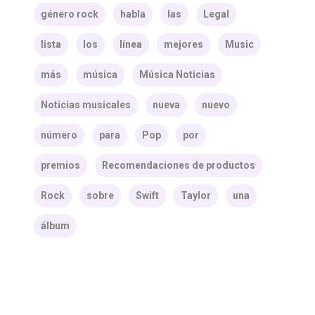
género rock
habla
las
Legal
lista
los
línea
mejores
Music
más
música
Música Noticias
Noticias musicales
nueva
nuevo
número
para
Pop
por
premios
Recomendaciones de productos
Rock
sobre
Swift
Taylor
una
álbum