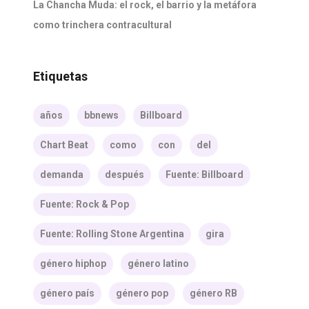
La Chancha Muda: el rock, el barrio y la metáfora
como trinchera contracultural
Etiquetas
años
bbnews
Billboard
Chart Beat
como
con
del
demanda
después
Fuente: Billboard
Fuente: Rock & Pop
Fuente: Rolling Stone Argentina
gira
género hiphop
género latino
género país
género pop
género RB