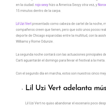
en la ciudad.
rojo sexy
hizo a America Sexyy otra vez, y
Noroe
15 minutos dentro de la carpa.
Lil Uzi Vert
presentado como cabeza de cartel de la noche, m
compañeros creen que tienen, pero que solo unos pocos re
deporte de Chicago esparcidas entre la multitud, con la asi
Williams y Rome Odunze.
La segunda noche contará con las actuaciones principales de
Carti aguantarán el domingo para llevar el festival a la meta.
Con el segundo día en marcha, estos son nuestros cinco m
Lil Uzi Vert adelanta mú
Lil Uzi Vert no quiso abandonar el escenario poco desp