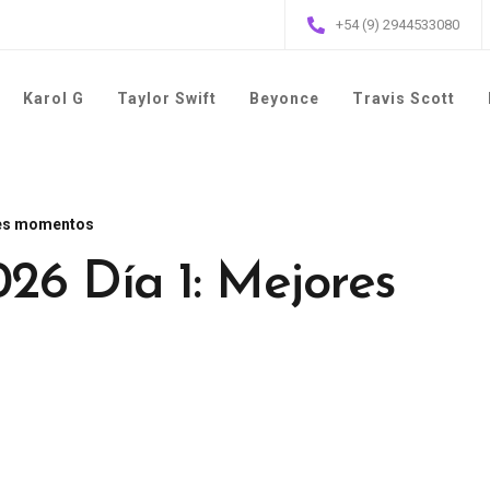
+54 (9) 2944533080
Karol G
Taylor Swift
Beyonce
Travis Scott
res momentos
6 Día 1: Mejores