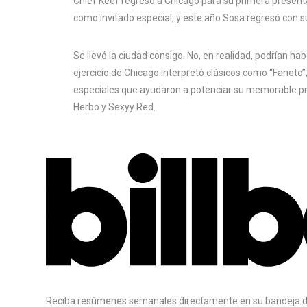
Chief Keef regresó a Chicago para su primera presen
como invitado especial, y este año Sosa regresó con su
Se llevó la ciudad consigo. No, en realidad, podrían ha
ejercicio de Chicago interpretó clásicos como “Faneto”,
especiales que ayudaron a potenciar su memorable pr
Herbo y Sexyy Red.
Reciba resúmenes semanales directamente en su bandeja d