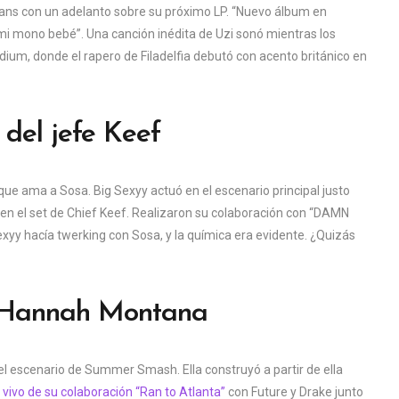
 fans con un adelanto sobre su próximo LP. “Nuevo álbum en
e mi mono bebé”. Una canción inédita de Uzi sonó mientras los
ium, donde el rapero de Filadelfia debutó con acento británico en
 del jefe Keef
que ama a Sosa. Big Sexyy actuó en el escenario principal justo
n en el set de Chief Keef. Realizaron su colaboración con “DAMN
xyy hacía twerking con Sosa, y la química era evidente. ¿Quizás
a Hannah Montana
el escenario de Summer Smash. Ella construyó a partir de ella
 vivo de su colaboración “Ran to Atlanta”
con Future y Drake junto