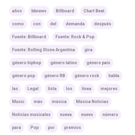
años
bbnews
Billboard
Chart Beat
como
con
del
demanda
después
Fuente: Billboard
Fuente: Rock & Pop
Fuente: Rolling Stone Argentina
gira
género hiphop
género latino
género país
género pop
género RB
género rock
habla
las
Legal
lista
los
línea
mejores
Music
más
música
Música Noticias
Noticias musicales
nueva
nuevo
número
para
Pop
por
premios