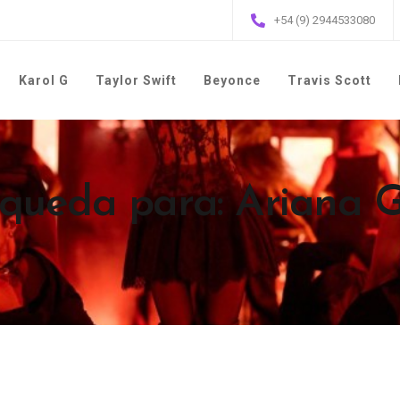
+54 (9) 2944533080
Karol G
Taylor Swift
Beyonce
Travis Scott
squeda para: Ariana 