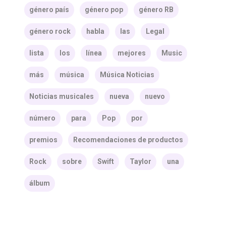
género país
género pop
género RB
género rock
habla
las
Legal
lista
los
línea
mejores
Music
más
música
Música Noticias
Noticias musicales
nueva
nuevo
número
para
Pop
por
premios
Recomendaciones de productos
Rock
sobre
Swift
Taylor
una
álbum