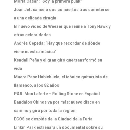
Moria Casán: “Soy la primera punk”
Joan Jett canceló dos conciertos tras someterse
a una delicada cirugía
El nuevo video de Weezer que reúne a Tony Hawk y
otras celebridades
Andrés Cepeda: “Hay que recordar de dónde
viene nuestra música”
Kendall Peña y el gran giro que transformó su
vida
Muere Pepe Habichuela, el icónico guitarrista de
flamenco, a los 82 años
P&R: Mon Laferte – Rolling Stone en Español
Bandalos Chinos va por más: nuevo disco en
camino y gira por toda la región
ECOS se despide de la Ciudad de la Furia
Linkin Park estrenará un documental sobre su