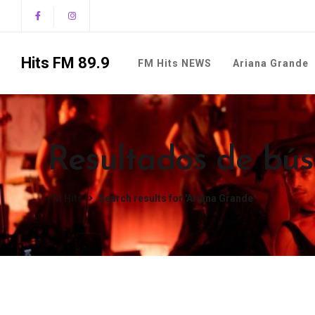
Hits FM 89.9
FM Hits NEWS
Ariana Grande
Resultados de bú
FM Hits
Search results for 'Ariana Grande'