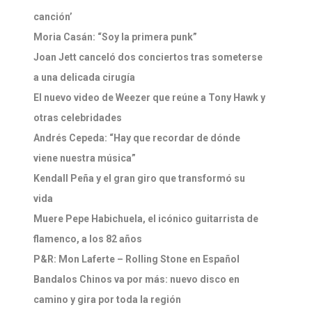
canción’
Moria Casán: “Soy la primera punk”
Joan Jett canceló dos conciertos tras someterse
a una delicada cirugía
El nuevo video de Weezer que reúne a Tony Hawk y
otras celebridades
Andrés Cepeda: “Hay que recordar de dónde
viene nuestra música”
Kendall Peña y el gran giro que transformó su
vida
Muere Pepe Habichuela, el icónico guitarrista de
flamenco, a los 82 años
P&R: Mon Laferte – Rolling Stone en Español
Bandalos Chinos va por más: nuevo disco en
camino y gira por toda la región