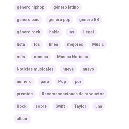
género hiphop
género latino
género país
género pop
género RB
género rock
habla
las
Legal
lista
los
línea
mejores
Music
más
música
Música Noticias
Noticias musicales
nueva
nuevo
número
para
Pop
por
premios
Recomendaciones de productos
Rock
sobre
Swift
Taylor
una
álbum