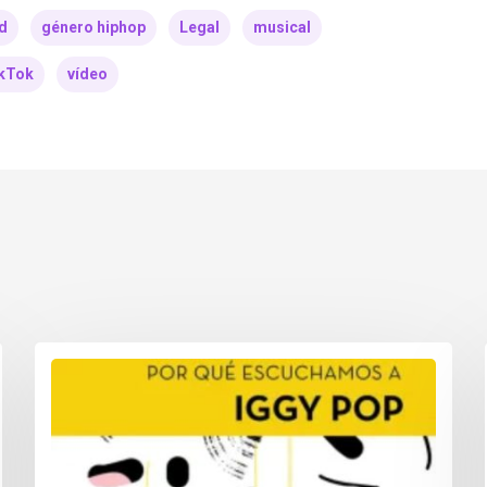
rd
género hiphop
Legal
musical
kTok
vídeo