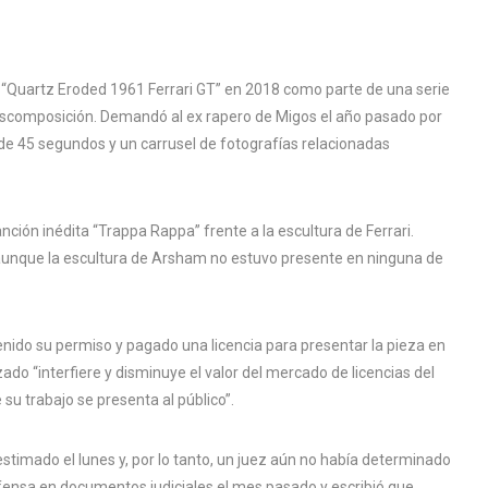
a “Quartz Eroded 1961 Ferrari GT” en 2018 como parte de una serie
descomposición. Demandó al ex rapero de Migos el año pasado por
e 45 segundos y un carrusel de fotografías relacionadas
ción inédita “Trappa Rappa” frente a la escultura de Ferrari.
aunque la escultura de Arsham no estuvo presente en ninguna de
do su permiso y pagado una licencia para presentar la pieza en
ado “interfiere y disminuye el valor del mercado de licencias del
u trabajo se presenta al público”.
stimado el lunes y, por lo tanto, un juez aún no había determinado
fensa en documentos judiciales el mes pasado y escribió que