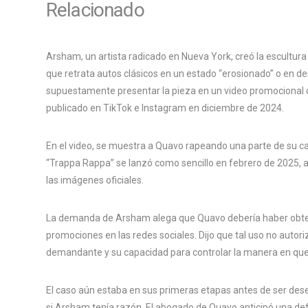
Relacionado
Arsham, un artista radicado en Nueva York, creó la escultur
que retrata autos clásicos en un estado “erosionado” o en 
supuestamente presentar la pieza en un video promocional d
publicado en TikTok e Instagram en diciembre de 2024.
En el video, se muestra a Quavo rapeando una parte de su can
“Trappa Rappa” se lanzó como sencillo en febrero de 2025, 
las imágenes oficiales.
La demanda de Arsham alega que Quavo debería haber obteni
promociones en las redes sociales. Dijo que tal uso no autoriz
demandante y su capacidad para controlar la manera en que s
El caso aún estaba en sus primeras etapas antes de ser dese
si Arsham tenía razón. El abogado de Quavo anticipó una de