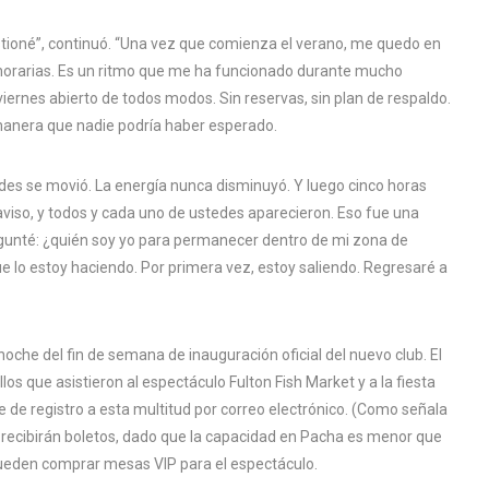
tioné”, continuó. “Una vez que comienza el verano, me quedo en
as horarias. Es un ritmo que me ha funcionado durante mucho
iernes abierto de todos modos. Sin reservas, sin plan de respaldo.
 manera que nadie podría haber esperado.
des se movió. La energía nunca disminuyó. Y luego cinco horas
viso, y todos y cada uno de ustedes aparecieron. Eso fue una
gunté: ¿quién soy yo para permanecer dentro de mi zona de
e lo estoy haciendo. Por primera vez, estoy saliendo. Regresaré a
 noche del fin de semana de inauguración oficial del nuevo club. El
los que asistieron al espectáculo Fulton Fish Market y a la fiesta
 de registro a esta multitud por correo electrónico. (Como señala
 recibirán boletos, dado que la capacidad en Pacha es menor que
pueden comprar mesas VIP para el espectáculo.