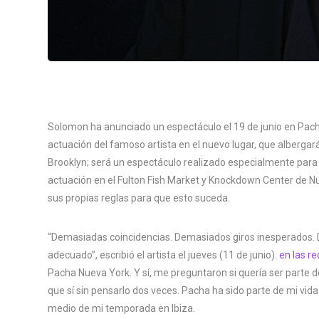
Solomon ha anunciado un espectáculo el 19 de junio en Pacha
actuación del famoso artista en el nuevo lugar, que albergará
Brooklyn; será un espectáculo realizado especialmente para 
actuación en el Fulton Fish Market y Knockdown Center de N
sus propias reglas para que esto suceda.
“Demasiadas coincidencias. Demasiados giros inesperados
adecuado”, escribió el artista el jueves (11 de junio).
en las re
Pacha Nueva York. Y sí, me preguntaron si quería ser parte d
que sí sin pensarlo dos veces. Pacha ha sido parte de mi vida
medio de mi temporada en Ibiza.