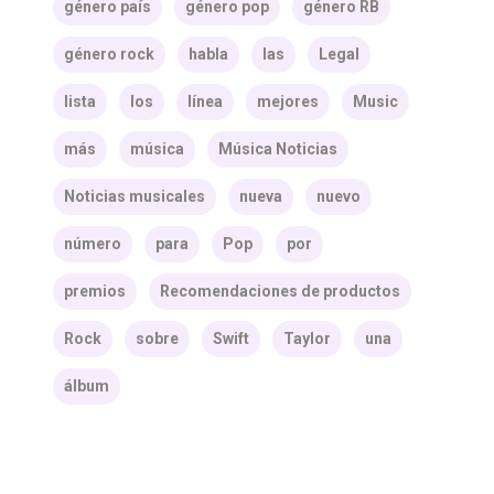
género país
género pop
género RB
género rock
habla
las
Legal
lista
los
línea
mejores
Music
más
música
Música Noticias
Noticias musicales
nueva
nuevo
número
para
Pop
por
premios
Recomendaciones de productos
Rock
sobre
Swift
Taylor
una
álbum