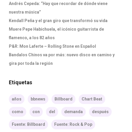
Andrés Cepeda: “Hay que recordar de dónde viene
nuestra música”
Kendall Peña y el gran giro que transformó su vida
Muere Pepe Habichuela, el icónico guitarrista de
flamenco, a los 82 años
P&R: Mon Laferte – Rolling Stone en Español
Bandalos Chinos va por más: nuevo disco en camino y
gira por toda la región
Etiquetas
años
bbnews
Billboard
Chart Beat
como
con
del
demanda
después
Fuente: Billboard
Fuente: Rock & Pop