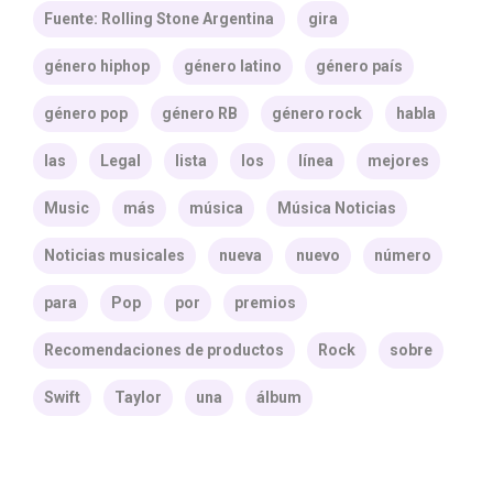
Fuente: Rolling Stone Argentina
gira
género hiphop
género latino
género país
género pop
género RB
género rock
habla
las
Legal
lista
los
línea
mejores
Music
más
música
Música Noticias
Noticias musicales
nueva
nuevo
número
para
Pop
por
premios
Recomendaciones de productos
Rock
sobre
Swift
Taylor
una
álbum