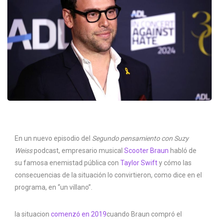
En un nuevo episodio del
Segundo pensamiento con Suzy
Weiss
podcast, empresario musical
Scooter Braun
habló de
su famosa enemistad pública con
Taylor Swift
y cómo las
consecuencias de la situación lo convirtieron, como dice en el
programa, en “un villano”.
la situacion
comenzó en 2019
cuando Braun compró el