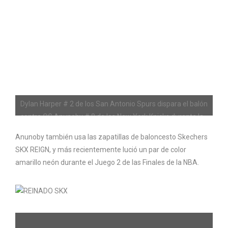
Dylan Harper # 2 de los San Antonio Spurs dispara el balón
contra OG Anunoby # 8 de los New York Knicks durante la
segunda mitad del segundo juego de las Finales de la NBA
Anunoby también usa las zapatillas de baloncesto Skechers
de 2026
SKX REIGN, y más recientemente lució un par de color
amarillo neón durante el Juego 2 de las Finales de la NBA.
Imágenes falsas