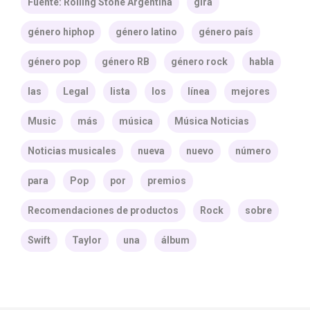
Fuente: Rolling Stone Argentina
gira
género hiphop
género latino
género país
género pop
género RB
género rock
habla
las
Legal
lista
los
línea
mejores
Music
más
música
Música Noticias
Noticias musicales
nueva
nuevo
número
para
Pop
por
premios
Recomendaciones de productos
Rock
sobre
Swift
Taylor
una
álbum