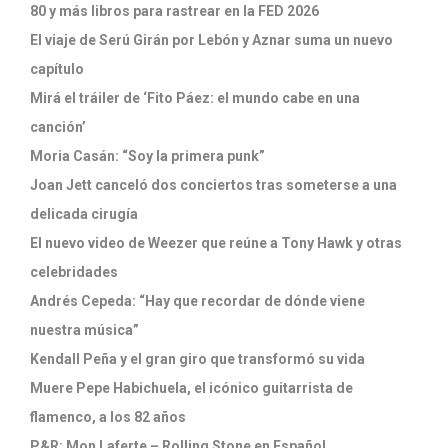
80 y más libros para rastrear en la FED 2026
El viaje de Serú Girán por Lebón y Aznar suma un nuevo
capítulo
Mirá el tráiler de ‘Fito Páez: el mundo cabe en una
canción’
Moria Casán: “Soy la primera punk”
Joan Jett canceló dos conciertos tras someterse a una
delicada cirugía
El nuevo video de Weezer que reúne a Tony Hawk y otras
celebridades
Andrés Cepeda: “Hay que recordar de dónde viene
nuestra música”
Kendall Peña y el gran giro que transformó su vida
Muere Pepe Habichuela, el icónico guitarrista de
flamenco, a los 82 años
P&R: Mon Laferte – Rolling Stone en Español