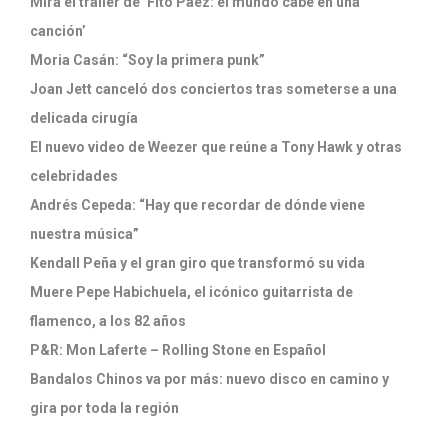
Mirá el tráiler de ‘Fito Páez: el mundo cabe en una
canción’
Moria Casán: “Soy la primera punk”
Joan Jett canceló dos conciertos tras someterse a una
delicada cirugía
El nuevo video de Weezer que reúne a Tony Hawk y otras
celebridades
Andrés Cepeda: “Hay que recordar de dónde viene
nuestra música”
Kendall Peña y el gran giro que transformó su vida
Muere Pepe Habichuela, el icónico guitarrista de
flamenco, a los 82 años
P&R: Mon Laferte – Rolling Stone en Español
Bandalos Chinos va por más: nuevo disco en camino y
gira por toda la región