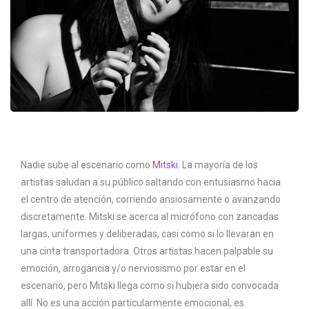
Nadie sube al escenario como
Mitski
. La mayoría de los
artistas saludan a su público saltando con entusiasmo hacia
el centro de atención, corriendo ansiosamente o avanzando
discretamente. Mitski se acerca al micrófono con zancadas
largas, uniformes y deliberadas, casi como si lo llevaran en
una cinta transportadora. Otros artistas hacen palpable su
emoción, arrogancia y/o nerviosismo por estar en el
escenario, pero Mitski llega como si hubiera sido convocada
allí. No es una acción particularmente emocional, es