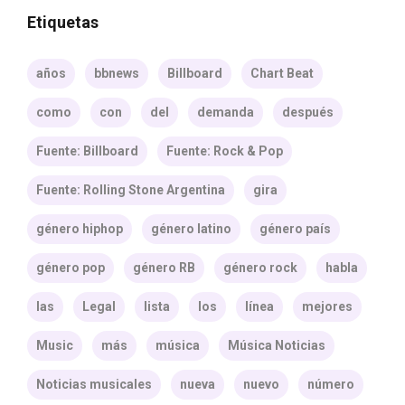
Etiquetas
años
bbnews
Billboard
Chart Beat
como
con
del
demanda
después
Fuente: Billboard
Fuente: Rock & Pop
Fuente: Rolling Stone Argentina
gira
género hiphop
género latino
género país
género pop
género RB
género rock
habla
las
Legal
lista
los
línea
mejores
Music
más
música
Música Noticias
Noticias musicales
nueva
nuevo
número