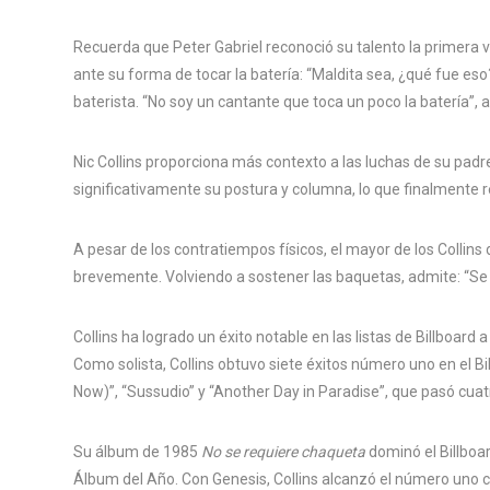
Recuerda que Peter Gabriel reconoció su talento la primera v
ante su forma de tocar la batería: “Maldita sea, ¿qué fue e
baterista. “No soy un cantante que toca un poco la batería”, af
Nic Collins proporciona más contexto a las luchas de su padr
significativamente su postura y columna, lo que finalmente r
A pesar de los contratiempos físicos, el mayor de los Collins
brevemente. Volviendo a sostener las baquetas, admite: “Se
Collins ha logrado un éxito notable en las listas de Billboard
Como solista, Collins obtuvo siete éxitos número uno en el Bi
Now)”, “Sussudio” y “Another Day in Paradise”, que pasó cuat
Su álbum de 1985
No se requiere chaqueta
dominó el Billboa
Álbum del Año. Con Genesis, Collins alcanzó el número uno co