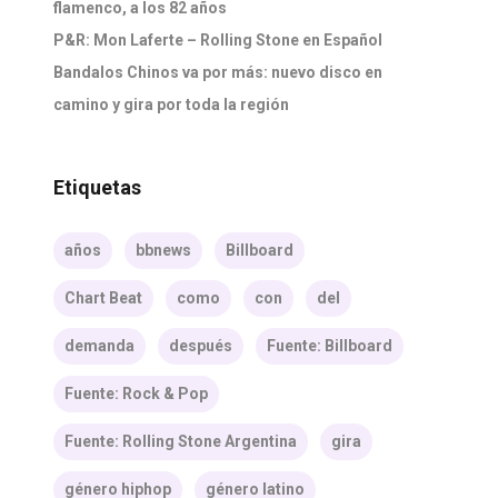
flamenco, a los 82 años
P&R: Mon Laferte – Rolling Stone en Español
Bandalos Chinos va por más: nuevo disco en
camino y gira por toda la región
Etiquetas
años
bbnews
Billboard
Chart Beat
como
con
del
demanda
después
Fuente: Billboard
Fuente: Rock & Pop
Fuente: Rolling Stone Argentina
gira
género hiphop
género latino