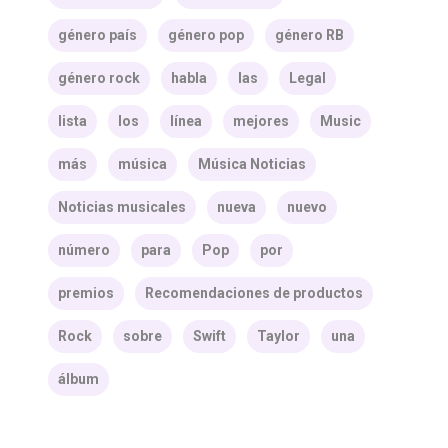
género país
género pop
género RB
género rock
habla
las
Legal
lista
los
línea
mejores
Music
más
música
Música Noticias
Noticias musicales
nueva
nuevo
número
para
Pop
por
premios
Recomendaciones de productos
Rock
sobre
Swift
Taylor
una
álbum