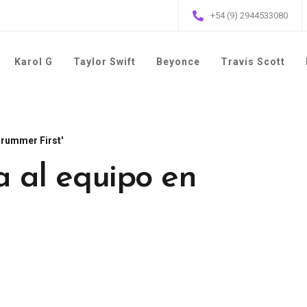
+54 (9) 2944533080
Karol G
Taylor Swift
Beyonce
Travis Scott
Drummer First'
sa al equipo en