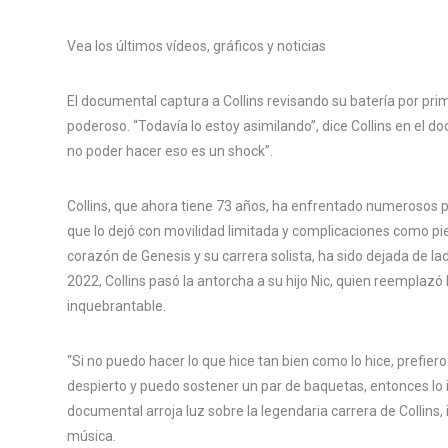
Vea los últimos vídeos, gráficos y noticias
El documental captura a Collins revisando su batería por p
poderoso. “Todavía lo estoy asimilando”, dice Collins en el 
no poder hacer eso es un shock”.
Collins, que ahora tiene 73 años, ha enfrentado numerosos 
que lo dejó con movilidad limitada y complicaciones como pie
corazón de Genesis y su carrera solista, ha sido dejada de la
2022, Collins pasó la antorcha a su hijo Nic, quien reemplazó
inquebrantable.
“Si no puedo hacer lo que hice tan bien como lo hice, prefiero
despierto y puedo sostener un par de baquetas, entonces lo i
documental arroja luz sobre la legendaria carrera de Collins
música.