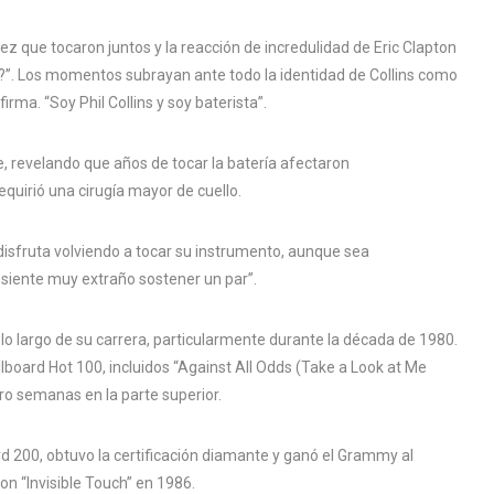
ez que tocaron juntos y la reacción de incredulidad de Eric Clapton
so?”. Los momentos subrayan ante todo la identidad de Collins como
irma. “Soy Phil Collins y soy baterista”.
e, revelando que años de tocar la batería afectaron
equirió una cirugía mayor de cuello.
 disfruta volviendo a tocar su instrumento, aunque sea
 siente muy extraño sostener un par”.
 a lo largo de su carrera, particularmente durante la década de 1980.
llboard Hot 100, incluidos “Against All Odds (Take a Look at Me
ro semanas en la parte superior.
rd 200, obtuvo la certificación diamante y ganó el Grammy al
n “Invisible Touch” en 1986.