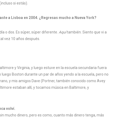
ncluso si estás).
aste a Lisboa en 2004. ¿Regresas mucho a Nueva York?
ía o dos. Es súper, súper diferente.
Aquí
también. Siento que vi a
 tal vez 10 años después.
Baltimore y Virginia, y luego estuve en la escuela secundaria fuera
 y luego Boston durante un par de años yendo a la escuela, pero no
verano, y mis amigos Dave (Portner, también conocido como Avey
timore estaban allí, y tocamos música en Baltimore, y
ca volví.
tar sin mucho dinero, pero es como, cuanto más dinero tenga, más