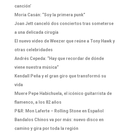
canción’
Moria Casán: “Soy la primera punk”
Joan Jett canceló dos conciertos tras someterse
a una delicada cirugía
El nuevo video de Weezer que reúne a Tony Hawk y
otras celebridades
Andrés Cepeda: “Hay que recordar de dónde
viene nuestra música”
Kendall Peña y el gran giro que transformó su
vida
Muere Pepe Habichuela, el icónico guitarrista de
flamenco, a los 82 años
P&R: Mon Laferte – Rolling Stone en Español
Bandalos Chinos va por más: nuevo disco en
camino y gira por toda la región