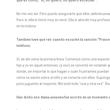
que es como, “Sí, no quiero, no quiero escuchar”.
No me veo así. Pero puedo asegurarte que ellos
definitivame
Pero sí, ella lo tomó muy en serio. Ella lo abordó muy prof
en la música.
También tuve que reír cuando escuché la canción “Praise”,
teléfono.
Sí, de ahí viene la primera línea. Comenzó como una especie
hijo y yo en aquel entonces, (y eso) se convirtió en notando
donde, sin importar lo que hagan o cuán frustrantes puedan
cómo se siente sobre el niño y se conecta con ellos. Supongo
poco juguetón al respecto. Ahí está todo “una y otra vez”. Re
Has dicho eso
Rama siniestra
fue escrito en un momento d