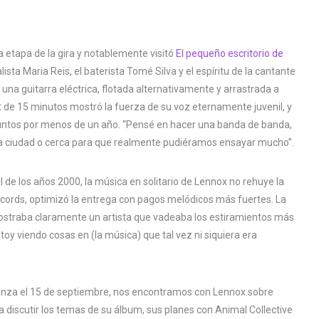
 etapa de la gira y notablemente visitó
El pequeño escritorio de
alista Maria Reis, el baterista Tomé Silva y el espíritu de la cantante
na guitarra eléctrica, flotada alternativamente y arrastrada a
set de 15 minutos mostró la fuerza de su voz eternamente juvenil, y
 juntos por menos de un año. “Pensé en hacer una banda de banda,
 la ciudad o cerca para que realmente pudiéramos ensayar mucho”.
l de los años 2000, la música en solitario de Lennox no rehuye la
ords, optimizó la entrega con pagos melódicos más fuertes. La
mostraba claramente un artista que vadeaba los estiramientos más
Estoy viendo cosas en (la música) que tal vez ni siquiera era
enza el 15 de septiembre, nos encontramos con Lennox sobre
 discutir los temas de su álbum, sus planes con Animal Collective