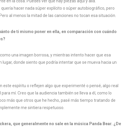
nte en la cosa. Puedes ver que hay piezas aquí y allá.
 quería hacer nada súper explícito o súper autobiográfico, pero
o. Pero al menos la mitad de las canciones no tocan esa situación.
ánto de ti mismo poner en ella, en comparación con cuándo
es?
so como una imagen borrosa, y mientras intento hacer que esa
n lugar, donde siento que podría intentar que se mueva hacia un
 este espíritu o reflejen algo que experimenté o pensé, algo real
l para mí. Creo que la audiencia también se lleva a él, como lo
 poco más que otros que he hecho, pasé más tiempo tratando de
implemente me sintiera respetuoso.
ckera, que generalmente no sale en la música Panda Bear. ¿De