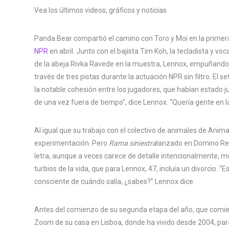
Vea los últimos videos, gráficos y noticias
Panda Bear compartió el camino con Toro y Moi en la primera
NPR
en abril. Junto con el bajista Tim Koh, la tecladista y voc
de la abeja Rivka Ravede en la muestra, Lennox, empuñando u
través de tres pistas durante la actuación NPR sin filtro. El 
la notable cohesión entre los jugadores, que habían estado
de una vez fuera de tiempo”, dice Lennox. “Quería gente en
Al igual que su trabajo con el colectivo de animales de Anima
experimentación. Pero
Rama siniestra
lanzado en Domino Rec
letra, aunque a veces carece de detalle intencionalmente, 
turbios de la vida, que para Lennox, 47, incluía un divorcio. “
consciente de cuándo salía, ¿sabes?” Lennox dice.
Antes del comienzo de su segunda etapa del año, que comi
Zoom de su casa en Lisboa, donde ha vivido desde 2004, para