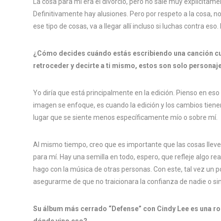
La cosa para mí era el divorcio, pero no sale muy explícitame
Definitivamente hay alusiones. Pero por respeto a la cosa, no
ese tipo de cosas, va a llegar allí incluso si luchas contra es
¿Cómo decides cuándo estás escribiendo una canción cu
retroceder y decirte a ti mismo, estos son solo personaj
Yo diría que está principalmente en la edición. Pienso en e
imagen se enfoque, es cuando la edición y los cambios tiene
lugar que se siente menos específicamente mío o sobre mí.
Al mismo tiempo, creo que es importante que las cosas lleven
para mí. Hay una semilla en todo, espero, que refleje algo rea
hago con la música de otras personas. Con este, tal vez un
asegurarme de que no traicionara la confianza de nadie o s
Su álbum más cerrado “Defense” con Cindy Lee es una ro
dónde vino eso?