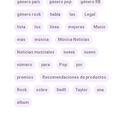
género país
género pop
género RB
género rock
habla
las
Legal
lista
los
línea
mejores
Music
más
música
Música Noticias
Noticias musicales
nueva
nuevo
número
para
Pop
por
premios
Recomendaciones de productos
Rock
sobre
Swift
Taylor
una
álbum