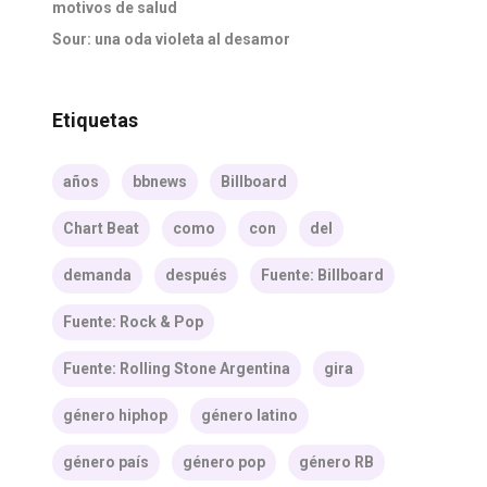
motivos de salud
Sour: una oda violeta al desamor
Etiquetas
años
bbnews
Billboard
Chart Beat
como
con
del
demanda
después
Fuente: Billboard
Fuente: Rock & Pop
Fuente: Rolling Stone Argentina
gira
género hiphop
género latino
género país
género pop
género RB