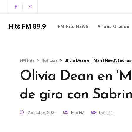
Hits FM 89.9
FM Hits NEWS
Ariana Grande
FM Hits
Noticias
Olivia Dean en 'Man I Need', fecha
Olivia Dean en 'M
de gira con Sabri
2 octubre, 2025
Hits FM
Noticias