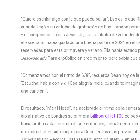
“Quiero escribir algo con lo que pueda bailar”. Eso es lo que 
cuando llegó a su estudio de grabación de East London para
y el compositor Tobias Jesso Jr., que acababa de volar des
el escenario: había gastado una buena parte de 2024 en el c
reservadas para esta primavera y verano. Ella había estado
Desordenado
Para el público en crecimiento, pero sabía que
“Comenzamos con el ritmo de 6/8”, recuerda Dean hoy de l
'Escucha: habla con
a mí
! Esa alegría inicial cuando te imagi
una canción “.
El resultado, “Man I Need”, ha acelerado el ritmo de la carrer
dio al nativo de Londres su primera
Billboard Hot 100
golpeó 
hacia arriba cada semana desde entonces, actualmente sent
no podría haber sido mejor para Dean: en los días previos a
amar
en Island Records, “Man I Need” empujó al No. 9 en el
Bi