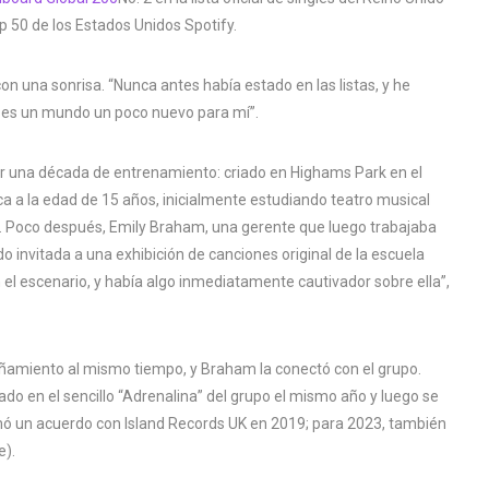
p 50 de los Estados Unidos Spotify.
on una sonrisa. “Nunca antes había estado en las listas, y he
 es un mundo un poco nuevo para mí”.
or una década de entrenamiento: criado en Highams Park en el
ca a la edad de 15 años, inicialmente estudiando teatro musical
. Poco después, Emily Braham, una gerente que luego trabajaba
o invitada a una exhibición de canciones original de la escuela
n el escenario, y había algo inmediatamente cautivador sobre ella”,
amiento al mismo tiempo, y Braham la conectó con el grupo.
do en el sencillo “Adrenalina” del grupo el mismo año y luego se
mó un acuerdo con Island Records UK en 2019; para 2023, también
e).