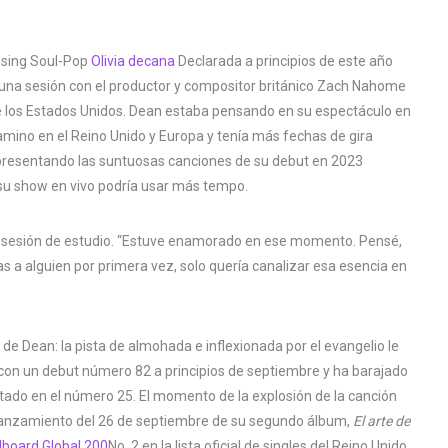
Rising Soul-Pop
Olivia decana
Declarada a principios de este año
 una sesión con el productor y compositor británico Zach Nahome
de los Estados Unidos. Dean estaba pensando en su espectáculo en
amino en el Reino Unido y Europa y tenía más fechas de gira
 presentando las suntuosas canciones de su debut en 2023
 su show en vivo podría usar más tempo.
a sesión de estudio. “Estuve enamorado en ese momento. Pensé,
nas a alguien por primera vez, solo quería canalizar esa esencia en
a de Dean: la pista de almohada e inflexionada por el evangelio le
con un debut número 82 a principios de septiembre y ha barajado
ado en el número 25. El momento de la explosión de la canción
l lanzamiento del 26 de septiembre de su segundo álbum,
El arte de
llboard Global 200
No. 2 en la lista oficial de singles del Reino Unido