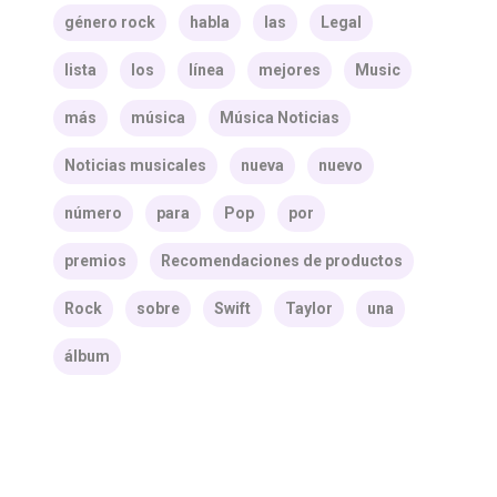
género rock
habla
las
Legal
lista
los
línea
mejores
Music
más
música
Música Noticias
Noticias musicales
nueva
nuevo
número
para
Pop
por
premios
Recomendaciones de productos
Rock
sobre
Swift
Taylor
una
álbum