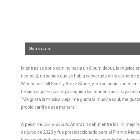
Olivia decana
Lola Mansell
Mientras se abrió camino hacia un álbum debut, la música en 
neo-soul, un sonido que se había convertido en la corriente 
Winehouse, Jill Scott y Angie Stone, pero se había vuelto en
he sido alguien que haya seguido las tendencias o haya hech
“Me gusta la música vieja, me gusta la música soul, me gust
propio carril de esa manera”.
A pesar de
Desordenado
Anotó un debut entre los 10 mejores
de junio de 2023 y fue preseleccionado para el Premio Mercu