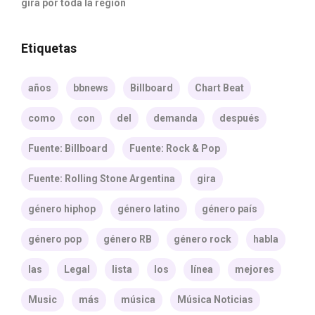
gira por toda la región
Etiquetas
años
bbnews
Billboard
Chart Beat
como
con
del
demanda
después
Fuente: Billboard
Fuente: Rock & Pop
Fuente: Rolling Stone Argentina
gira
género hiphop
género latino
género país
género pop
género RB
género rock
habla
las
Legal
lista
los
línea
mejores
Music
más
música
Música Noticias