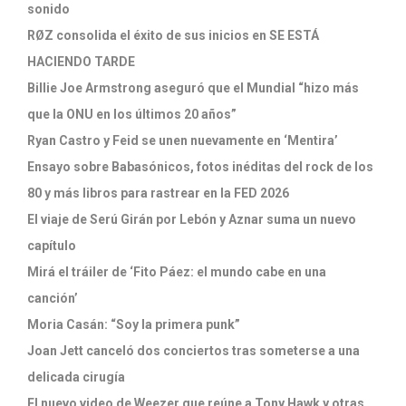
sonido
RØZ consolida el éxito de sus inicios en SE ESTÁ
HACIENDO TARDE
Billie Joe Armstrong aseguró que el Mundial “hizo más
que la ONU en los últimos 20 años”
Ryan Castro y Feid se unen nuevamente en ‘Mentira’
Ensayo sobre Babasónicos, fotos inéditas del rock de los
80 y más libros para rastrear en la FED 2026
El viaje de Serú Girán por Lebón y Aznar suma un nuevo
capítulo
Mirá el tráiler de ‘Fito Páez: el mundo cabe en una
canción’
Moria Casán: “Soy la primera punk”
Joan Jett canceló dos conciertos tras someterse a una
delicada cirugía
El nuevo video de Weezer que reúne a Tony Hawk y otras