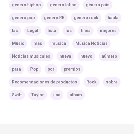
género hiphop
género latino
género país
género pop
género RB
género rock
habla
las
Legal
lista
los
línea
mejores
Music
más
música
Música Noticias
Noticias musicales
nueva
nuevo
número
para
Pop
por
premios
Recomendaciones de productos
Rock
sobre
Swift
Taylor
una
álbum