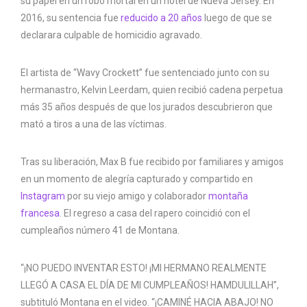
su papel en un robo mortal en un hotel de Nueva Jersey. En
2016, su sentencia fue
reducido a 20 años
luego de que se
declarara culpable de homicidio agravado.
El artista de “Wavy Crockett” fue sentenciado junto con su
hermanastro, Kelvin Leerdam, quien recibió cadena perpetua
más 35 años después de que los jurados descubrieron que
mató a tiros a una de las víctimas.
Tras su liberación, Max B fue recibido por familiares y amigos
en un momento de alegría capturado y compartido en
Instagram
por su viejo amigo y colaborador
montaña
francesa
. El regreso a casa del rapero coincidió con el
cumpleaños número 41 de Montana.
“¡NO PUEDO INVENTAR ESTO! ¡MI HERMANO REALMENTE
LLEGÓ A CASA EL DÍA DE MI CUMPLEAÑOS! HAMDULILLAH”,
subtituló Montana en el video. “¡CAMINÉ HACIA ABAJO! NO