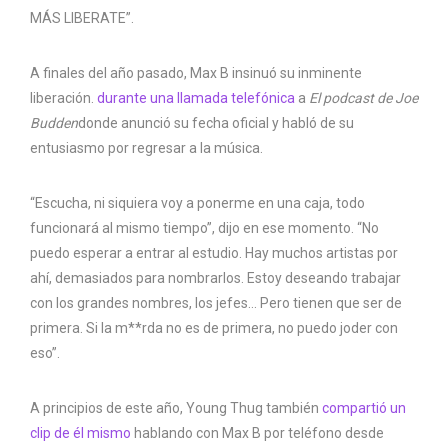
MÁS LIBERATE”.
A finales del año pasado, Max B insinuó su inminente
liberación.
durante una llamada telefónica
a
El podcast de Joe
Budden
donde anunció su fecha oficial y habló de su
entusiasmo por regresar a la música.
“Escucha, ni siquiera voy a ponerme en una caja, todo
funcionará al mismo tiempo”, dijo en ese momento. “No
puedo esperar a entrar al estudio. Hay muchos artistas por
ahí, demasiados para nombrarlos. Estoy deseando trabajar
con los grandes nombres, los jefes… Pero tienen que ser de
primera. Si la m**rda no es de primera, no puedo joder con
eso”.
A principios de este año, Young Thug también
compartió un
clip de él mismo
hablando con Max B por teléfono desde