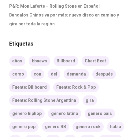
P&R: Mon Laferte – Rolling Stone en Español
Bandalos Chinos va por más: nuevo disco en camino y
gira por toda la región
Etiquetas
años
bbnews
Billboard
Chart Beat
como
con
del
demanda
después
Fuente: Billboard
Fuente: Rock & Pop
Fuente: Rolling Stone Argentina
gira
género hiphop
género latino
género país
género pop
género RB
género rock
habla