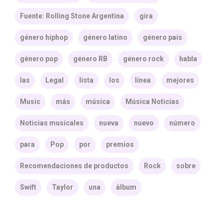
Fuente: Rolling Stone Argentina
gira
género hiphop
género latino
género país
género pop
género RB
género rock
habla
las
Legal
lista
los
línea
mejores
Music
más
música
Música Noticias
Noticias musicales
nueva
nuevo
número
para
Pop
por
premios
Recomendaciones de productos
Rock
sobre
Swift
Taylor
una
álbum