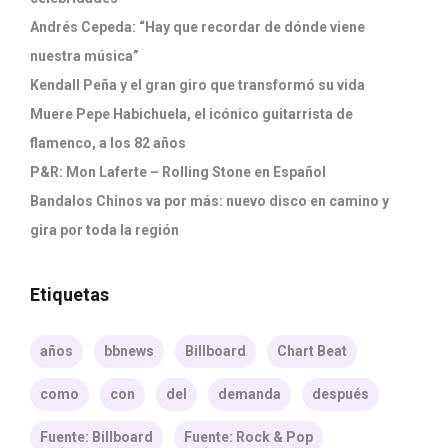
Andrés Cepeda: “Hay que recordar de dónde viene
nuestra música”
Kendall Peña y el gran giro que transformó su vida
Muere Pepe Habichuela, el icónico guitarrista de
flamenco, a los 82 años
P&R: Mon Laferte – Rolling Stone en Español
Bandalos Chinos va por más: nuevo disco en camino y
gira por toda la región
Etiquetas
años
bbnews
Billboard
Chart Beat
como
con
del
demanda
después
Fuente: Billboard
Fuente: Rock & Pop