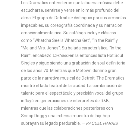
Los Dramatics entendieron que la buena música debe
escucharse, sentirse y verse en lo más profundo del
alma. El grupo de Detroit se distinguió por sus armonías
impecables, su coreografía coordinada y su narración
emocionalmente rica. Su catálogo incluye clásicos
como “Whatcha See Is Whatcha Get”, “In the Rain” y
“Me and Mrs. Jones”. Su balada característica, “In the
Rain”, encabezó
Cartelera
en la entonces lista Hot Soul
Singles y sigue siendo una grabación de soul definitoria
de los años 70. Mientras que Motown dominó gran
parte de la narrativa musical de Detroit, The Dramatics
mostró el lado teatral de la ciudad. La combinación de
talento para el espectáculo y precisión vocal del grupo
influyó en generaciones de intérpretes de R&B,
mientras que las colaboraciones posteriores con
Snoop Dogg y una extensa muestra de hip-hop
subrayan su legado perdurable. —
RAQUEL HARRIS