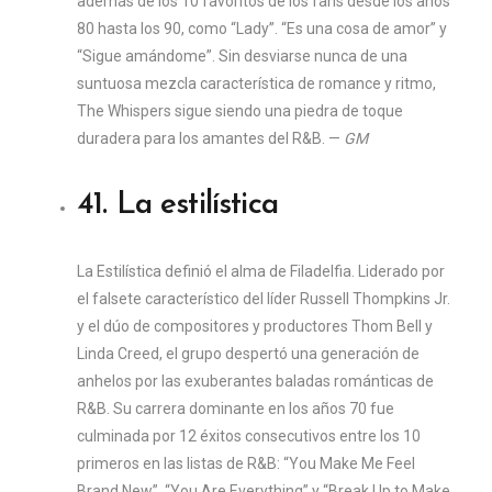
además de los 10 favoritos de los fans desde los años
80 hasta los 90, como “Lady”. “Es una cosa de amor” y
“Sigue amándome”. Sin desviarse nunca de una
suntuosa mezcla característica de romance y ritmo,
The Whispers sigue siendo una piedra de toque
duradera para los amantes del R&B. —
GM
41. La estilística
La Estilística definió el alma de Filadelfia. Liderado por
el falsete característico del líder Russell Thompkins Jr.
y el dúo de compositores y productores Thom Bell y
Linda Creed, el grupo despertó una generación de
anhelos por las exuberantes baladas románticas de
R&B. Su carrera dominante en los años 70 fue
culminada por 12 éxitos consecutivos entre los 10
primeros en las listas de R&B: “You Make Me Feel
Brand New”, “You Are Everything” y “Break Up to Make