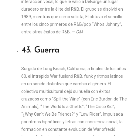
interacción vocal, lo que le valió a DeBarge un lugar
duradero entre la élite del R&B. El grupo se disolvió en
1989, mientras que como solista, El obtuvo el sencillo
entre los cinco primeros de R&B/pop “Who's Johnny”,
entre otros éxitos de R&B. —
GM
43. Guerra
Surgido de Long Beach, California, a finales de los años
60, el intrépido War fusionó R&B, funk y ritmos latinos
en un sonido distintivo que cambia el género. El
colectivo multicultural dejó su huella con éxitos
cruzados como “Spill the Wine” (con Eric Burdon de The
Animals), “The World Is a Ghetto”, “The Cisco Kid”,
“¿Why Can't We Be Friends?” y “Low Rider”. Impulsada
por ritmos hipnóticos y letras con conciencia social, la
formación en constante evolución de War ofreció