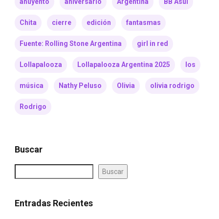
ahuyentó
aniversario
Argentina
BB Asul
Chita
cierre
edición
fantasmas
Fuente: Rolling Stone Argentina
girl in red
Lollapalooza
Lollapalooza Argentina 2025
los
música
Nathy Peluso
Olivia
olivia rodrigo
Rodrigo
Buscar
Buscar
Entradas Recientes