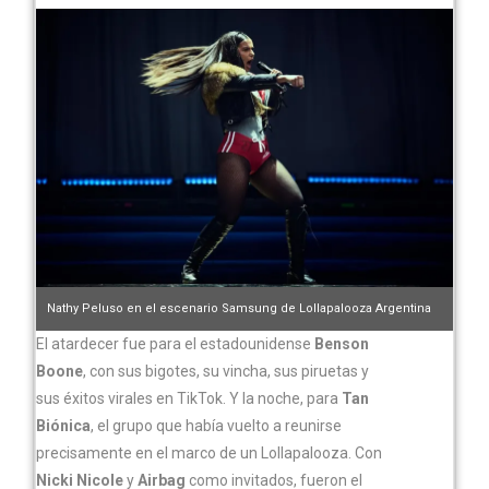
Nathy Peluso en el escenario Samsung de Lollapalooza Argentina
2025. (Foto: Adán Jones)
El atardecer fue para el estadounidense
Benson
Boone
, con sus bigotes, su vincha, sus piruetas y
sus éxitos virales en TikTok. Y la noche, para
Tan
Biónica
, el grupo que había vuelto a reunirse
precisamente en el marco de un Lollapalooza. Con
Nicki Nicole
y
Airbag
como invitados, fueron el