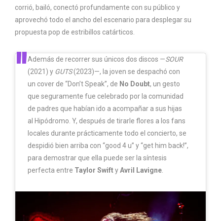
corrió, bailó, conectó profundamente con su público y
aprovechó todo el ancho del escenario para desplegar su
propuesta pop de estribillos catárticos.
Además de recorrer sus únicos dos discos —
SOUR
(2021) y
GUTS
(2023)—, la joven se despachó con
un cover de “Don’t Speak”, de
No Doubt
, un gesto
que seguramente fue celebrado por la comunidad
de padres que habían ido a acompañar a sus hijas
al Hipódromo. Y, después de tirarle flores a los fans
locales durante prácticamente todo el concierto, se
despidió bien arriba con “good 4 u” y “get him back!”,
para demostrar que ella puede ser la síntesis
perfecta entre
Taylor Swift
y
Avril Lavigne
.