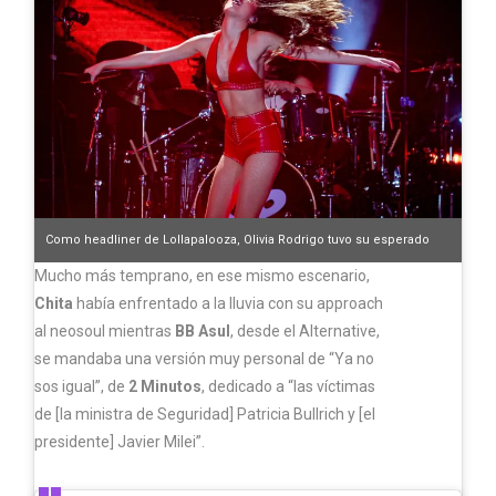
Como headliner de Lollapalooza, Olivia Rodrigo tuvo su esperado
debut en Sudamérica. (Foto: Ignacio Arnedo)
Mucho más temprano, en ese mismo escenario,
Chita
había enfrentado a la lluvia con su approach
al neosoul mientras
BB Asul
, desde el Alternative,
se mandaba una versión muy personal de “Ya no
sos igual”, de
2 Minutos
, dedicado a “las víctimas
de [la ministra de Seguridad] Patricia Bullrich y [el
presidente] Javier Milei”.