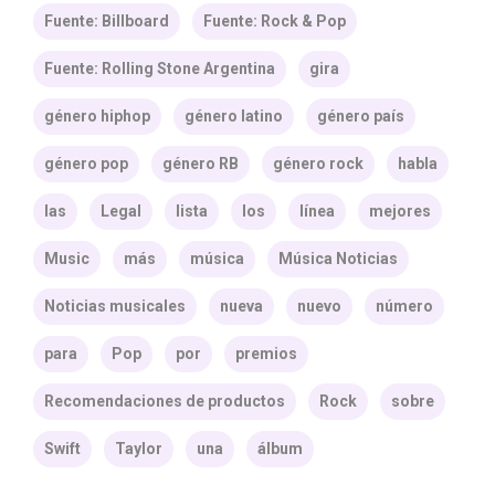
Fuente: Billboard
Fuente: Rock & Pop
Fuente: Rolling Stone Argentina
gira
género hiphop
género latino
género país
género pop
género RB
género rock
habla
las
Legal
lista
los
línea
mejores
Music
más
música
Música Noticias
Noticias musicales
nueva
nuevo
número
para
Pop
por
premios
Recomendaciones de productos
Rock
sobre
Swift
Taylor
una
álbum