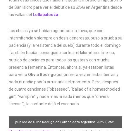
todas esas chicas que habían llegado temprano al Hipódromo
de San Isidro para ver el debut de su
ídola
en Argentina desde
las vallas del
Lollapalooza
.
Las chicas ya se habían aguantado la lluvia, que con
intermitencia y siempre en dosis generosas, puso a prueba su
paciencia (y la resistencia del suelo) durante todo el domingo.
También habían conseguido sortear el kilométrico line-up,
nutrido de opciones para todos los gustos y con mucha
presencia femenina. Entonces, ahora sí, ya estaban listas
para ver a
Olivia Rodrigo
por primera vez en estas tierras y
nada ni nadie podría arruinarles el momento. Pero, después
de cuatro canciones (“obsessed”, “ballad of a homeschooled
girl”, “vampire” y nada más ni nada menos que “drivers
license”), la cantante dejó el escenario.
El público de Olivia Rodrigo en Lollapalooza Argentina 2025. (Foto:
Ignacio Arnedo)