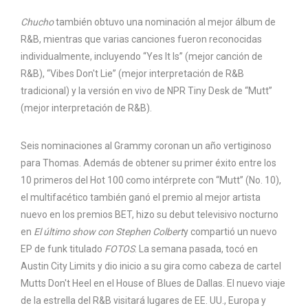
Chucho
también obtuvo una nominación al mejor álbum de
R&B, mientras que varias canciones fueron reconocidas
individualmente, incluyendo “Yes It Is” (mejor canción de
R&B), “Vibes Don't Lie” (mejor interpretación de R&B
tradicional) y la versión en vivo de NPR Tiny Desk de “Mutt”
(mejor interpretación de R&B).
Seis nominaciones al Grammy coronan un año vertiginoso
para Thomas. Además de obtener su primer éxito entre los
10 primeros del Hot 100 como intérprete con “Mutt” (No. 10),
el multifacético también ganó el premio al mejor artista
nuevo en los premios BET, hizo su debut televisivo nocturno
en
El último show con Stephen Colbert
y compartió un nuevo
EP de funk titulado
FOTOS
. La semana pasada, tocó en
Austin City Limits y dio inicio a su gira como cabeza de cartel
Mutts Don't Heel en el House of Blues de Dallas. El nuevo viaje
de la estrella del R&B visitará lugares de EE. UU., Europa y