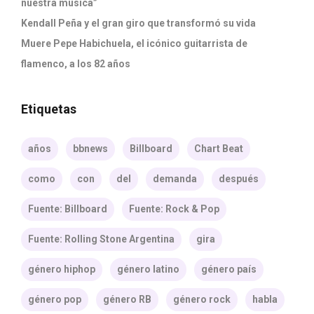
nuestra música”
Kendall Peña y el gran giro que transformó su vida
Muere Pepe Habichuela, el icónico guitarrista de
flamenco, a los 82 años
Etiquetas
años
bbnews
Billboard
Chart Beat
como
con
del
demanda
después
Fuente: Billboard
Fuente: Rock & Pop
Fuente: Rolling Stone Argentina
gira
género hiphop
género latino
género país
género pop
género RB
género rock
habla