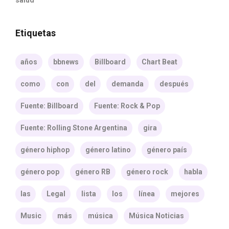
salud
Etiquetas
años
bbnews
Billboard
Chart Beat
como
con
del
demanda
después
Fuente: Billboard
Fuente: Rock & Pop
Fuente: Rolling Stone Argentina
gira
género hiphop
género latino
género país
género pop
género RB
género rock
habla
las
Legal
lista
los
línea
mejores
Music
más
música
Música Noticias