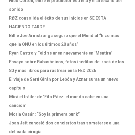
Nico Cotton, entre el productor estrella y el artesano del
sonido
RØZ consolida el éxito de sus inicios en SE ESTÁ
HACIENDO TARDE
Billie Joe Armstrong aseguró que el Mundial “hizo más
que la ONU en los últimos 20 años”
Ryan Castro y Feid se unen nuevamente en ‘Mentira’
Ensayo sobre Babasónicos, fotos inéditas del rock de los
80 y más libros para rastrear en la FED 2026
El viaje de Serú Girán por Lebón y Aznar suma un nuevo
capítulo
Mirá el tráiler de ‘Fito Páez: el mundo cabe en una
canción’
Moria Casán: “Soy la primera punk”
Joan Jett canceló dos conciertos tras someterse a una
delicada cirugía