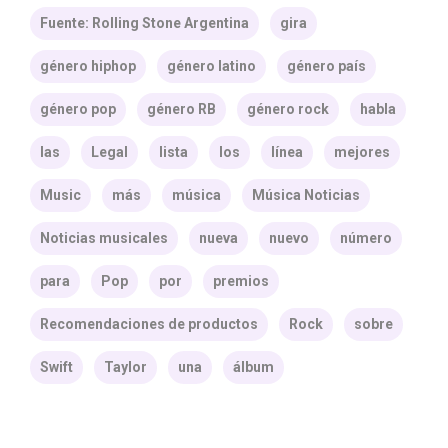
Fuente: Rolling Stone Argentina
gira
género hiphop
género latino
género país
género pop
género RB
género rock
habla
las
Legal
lista
los
línea
mejores
Music
más
música
Música Noticias
Noticias musicales
nueva
nuevo
número
para
Pop
por
premios
Recomendaciones de productos
Rock
sobre
Swift
Taylor
una
álbum