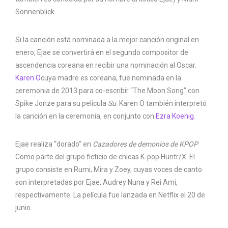
Sonnenblick.
Si la canción está nominada a la mejor canción original en
enero, Ejae se convertirá en el segundo compositor de
ascendencia coreana en recibir una nominación al Oscar.
Karen O
cuya madre es coreana, fue nominada en la
ceremonia de 2013 para co-escribir “The Moon Song” con
Spike Jonze para su película
Su
. Karen O también interpretó
la canción en la ceremonia, en conjunto con
Ezra Koenig
.
Ejae realiza “dorado” en
Cazadores de demonios de KPOP
Como parte del grupo ficticio de chicas K-pop Huntr/X. El
grupo consiste en Rumi, Mira y Zoey, cuyas voces de canto
son interpretadas por Ejae, Audrey Nuna y Rei Ami,
respectivamente. La película fue lanzada en Netflix el 20 de
junio.