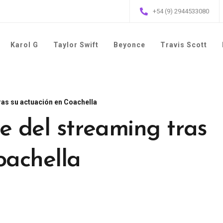
+54 (9) 2944533080
Karol G
Taylor Swift
Beyonce
Travis Scott
ras su actuación en Coachella
e del streaming tras
oachella