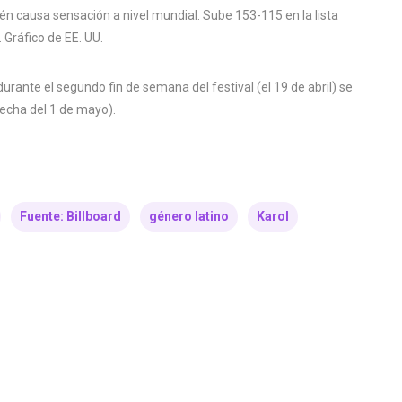
én causa sensación a nivel mundial. Sube 153-115 en la lista
 Gráfico de EE. UU.
rante el segundo fin de semana del festival (el 19 de abril) se
fecha del 1 de mayo).
Fuente: Billboard
género latino
Karol