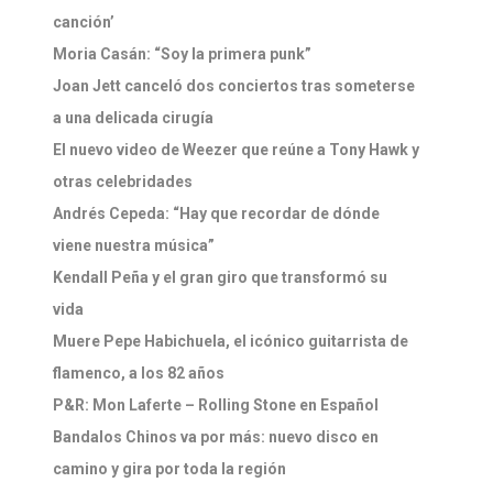
canción’
Moria Casán: “Soy la primera punk”
Joan Jett canceló dos conciertos tras someterse
a una delicada cirugía
El nuevo video de Weezer que reúne a Tony Hawk y
otras celebridades
Andrés Cepeda: “Hay que recordar de dónde
viene nuestra música”
Kendall Peña y el gran giro que transformó su
vida
Muere Pepe Habichuela, el icónico guitarrista de
flamenco, a los 82 años
P&R: Mon Laferte – Rolling Stone en Español
Bandalos Chinos va por más: nuevo disco en
camino y gira por toda la región