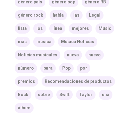
género país
género pop
género RB
género rock
habla
las
Legal
lista
los
línea
mejores
Music
más
música
Música Noticias
Noticias musicales
nueva
nuevo
número
para
Pop
por
premios
Recomendaciones de productos
Rock
sobre
Swift
Taylor
una
álbum