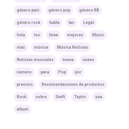
género país
género pop
género RB
género rock
habla
las
Legal
lista
los
línea
mejores
Music
más
música
Música Noticias
Noticias musicales
nueva
nuevo
número
para
Pop
por
premios
Recomendaciones de productos
Rock
sobre
Swift
Taylor
una
álbum