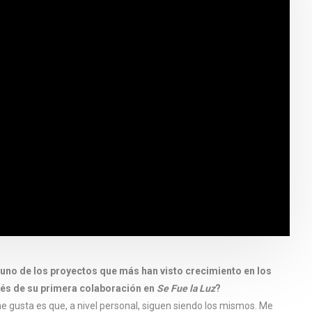
, uno de los proyectos que más han visto crecimiento en los
ués de su primera colaboración en
Se Fue la Luz
?
 gusta es que, a nivel personal, siguen siendo los mismos. Me