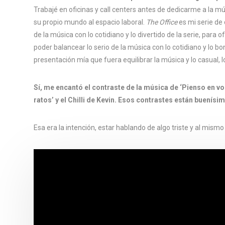
Trabajé en oficinas y call centers antes de dedicarme a la 
su propio mundo al espacio laboral.
The Office
es mi serie de 
de la música con lo cotidiano y lo divertido de la serie, para 
poder balancear lo serio de la música con lo cotidiano y lo bon
presentación mía que fuera equilibrar la música y lo casual, lo
Sí, me encantó el contraste de la música de ‘Pienso en vos
ratos’ y el Chilli de Kevin. Esos contrastes están buenísi
Esa era la intención, estar hablando de algo triste y al mismo