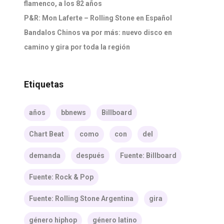
flamenco, a los 82 años
P&R: Mon Laferte – Rolling Stone en Español
Bandalos Chinos va por más: nuevo disco en
camino y gira por toda la región
Etiquetas
años
bbnews
Billboard
Chart Beat
como
con
del
demanda
después
Fuente: Billboard
Fuente: Rock & Pop
Fuente: Rolling Stone Argentina
gira
género hiphop
género latino