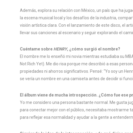
Además, explora su relación con México, un país que ha jugad
la escena musical local y los desafíos de la industria, com
visión artística clara. Con el lanzamiento de este disco, el 
llevar sus canciones al escenario y seguir explorando el cami
Cuéntame sobre
HENRY
, ¿cómo surgió el nombre?
El nombre me lo enseñó mi novia mientras estudiaba su MBA
Not Rich Yet). Me dio risa porque me describió a esas person
propiedades ni ahorros significativos. Pensé: “Yo soy un He
se vería un nombre en una camiseta antes de decidir si func
El álbum viene de mucha introspección. ¿Cómo fue ese 
Yo me considero una persona bastante normal. Me gusta jugar
para conectar mejor con el público, necesitaba mostrarme ta
para reflejar esa normalidad y ayudar a la gente a entender