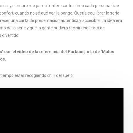
música, y siempre me pareció interesante cómo cada persona trae
confort; cuando no sé qué ver, la pongo. Quería equilibrar lo serio
ofrecer una carta de presentación auténtica y accesible. La idea era
ito de la serie y que la gente pudiera recibir una carta de
 divertido.
’ con el video de la referencia del Parkour, o la de ‘Malos
mos.
 tiempo estar recogiendo chilli del suelo.