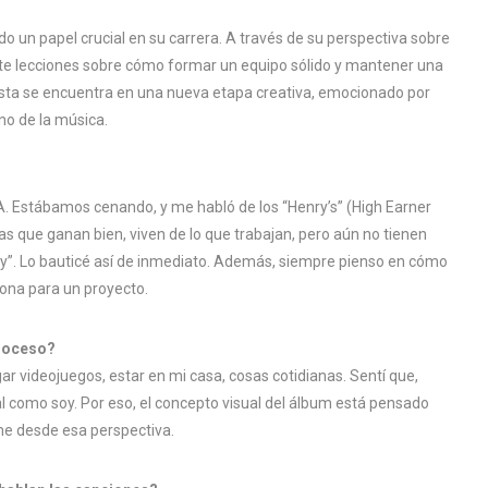
o un papel crucial en su carrera. A través de su perspectiva sobre
parte lecciones sobre cómo formar un equipo sólido y mantener una
artista se encuentra en una nueva etapa creativa, emocionado por
no de la música.
. Estábamos cenando, y me habló de los “Henry’s” (High Earner
as que ganan bien, viven de lo que trabajan, pero aún no tienen
nry”. Lo bauticé así de inmediato. Además, siempre pienso en cómo
iona para un proyecto.
proceso?
 videojuegos, estar en mi casa, cosas cotidianas. Sentí que,
l como soy. Por eso, el concepto visual del álbum está pensado
me desde esa perspectiva.