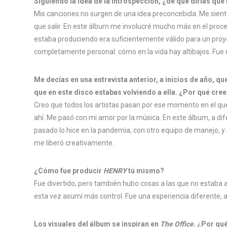
Siguiendo la idea de la introspección, ¿de qué dirías que
Mis canciones no surgen de una idea preconcebida. Me siento, 
que salir. En este álbum me involucré mucho más en el proce
estaba produciendo era suficientemente válido para un proy
completamente personal: cómo en la vida hay altibajos. Fue 
Me decías en una entrevista anterior, a inicios de año, q
que en este disco estabas volviendo a ella. ¿Por qué cre
Creo que todos los artistas pasan por ese momento en el que 
ahí. Me pasó con mi amor por la música. En este álbum, a difer
pasado lo hice en la pandemia, con otro equipo de manejo, y 
me liberó creativamente.
¿Cómo fue producir
HENRY
tú mismo?
Fue divertido, pero también hubo cosas a las que no estaba
esta vez asumí más control. Fue una experiencia diferente, 
Los visuales del álbum se inspiran en
The Office
. ¿Por qu