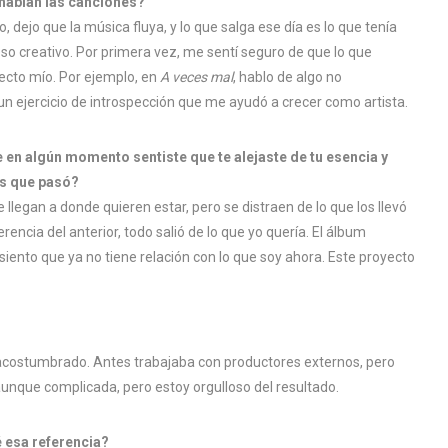
 hablan las canciones?
dejo que la música fluya, y lo que salga ese día es lo que tenía
so creativo. Por primera vez, me sentí seguro de que lo que
ecto mío. Por ejemplo, en
A veces mal
, hablo de algo no
un ejercicio de introspección que me ayudó a crecer como artista.
ue en algún momento sentiste que te alejaste de tu esencia y
es que pasó?
llegan a donde quieren estar, pero se distraen de lo que los llevó
encia del anterior, todo salió de lo que yo quería. El álbum
siento que ya no tiene relación con lo que soy ahora. Este proyecto
 acostumbrado. Antes trabajaba con productores externos, pero
aunque complicada, pero estoy orgulloso del resultado.
é esa referencia?