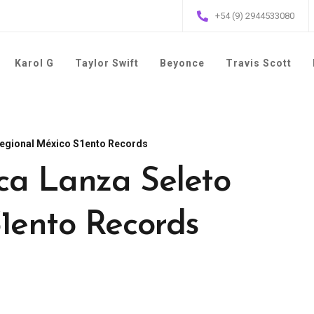
+54 (9) 2944533080
Karol G
Taylor Swift
Beyonce
Travis Scott
Regional México S1ento Records
ca Lanza Seleto
1ento Records