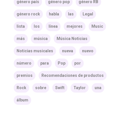
género país
género pop
género RB
género rock
habla
las
Legal
lista
los
línea
mejores
Music
más
música
Música Noticias
Noticias musicales
nueva
nuevo
número
para
Pop
por
premios
Recomendaciones de productos
Rock
sobre
Swift
Taylor
una
álbum