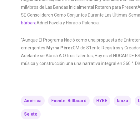
miMbros de Las Bandas Inicialmental Rotaron para PresentARs
SE Consolidaron Como Conjuntos Durante Las Últimas Seman
bárbara
Adriel Favela y Horacio Palencia.
“Aunque El Programa Nació como una propuesta de Entreten
emergentes
Myrna Pérez
GM de S1ento Registros y Creado
Adelante se Abrirá A OTros Talentos, Hoy es el HOGAR DE 
música y construcción una una narrativa integral en 360 °. D
América
Fuente: Billboard
HYBE
lanza
L
Seleto