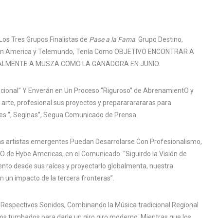
Los Tres Grupos Finalistas de
Pase a la Fama
: Grupo Destino,
e Latin America y Telemundo, Tenía Como OBJETIVO ENCONTRAR A
ALMENTE A MUSZA COMO LA GANADORA EN JUNIO.
pcional” Y Enverán en Un Proceso “Riguroso” de AbrenamientO y
u arte, profesional sus proyectos y preparararararas para
úes “, Seginas”, Segua Comunicado de Prensa.
s artistas emergentes Puedan Desarrolarse Con Profesionalismo,
O de Hybe Americas, en el Comunicado. “Siguirdo la Visión de
nto desde sus raíces y proyectarlo globalmenta, nuestra
n un impacto de la tercera fronteras”.
s Respectivos Sonidos, Combinando la Música tradicional Regional
s tumbados para darle un giro giro moderno. Mientras que los