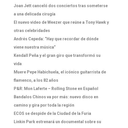
Joan Jett canceló dos conciertos tras someterse
a una delicada cirugía
El nuevo video de Weezer que reúne a Tony Hawk y
otras celebridades
Andrés Cepeda: “Hay que recordar de dónde
viene nuestra música”
Kendall Peña y el gran giro que transformó su
vida
Muere Pepe Habichuela, el icónico guitarrista de
flamenco, a los 82 años
P&R: Mon Laferte – Rolling Stone en Español
Bandalos Chinos va por más: nuevo disco en
camino y gira por toda la región
ECOS se despide de la Ciudad de la Furia
Linkin Park estrenará un documental sobre su