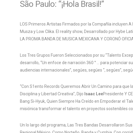
São Paulo: “¡Hola Brasil!”
LOS Primeros Artistas Firmados por la Compañía incluyen A 
Musza y Low Clika. El reality show, Desarrollado por Hyb
LA PROMA BANDA DE MUSICA MEXICANA Y CORONÓ OFICI
Los Tres Grupos Fueron Seleccionados por su “Talento Exce
desarrollo, “Un enfoce de narración 360 ° … para potenciar s
audiencias internacionales”, segúes, segúes “, segúes”, seg
“Con S1ento Records Queremos Abrir Un Camino para que la
Disciplina y Libertad Creativa”, Dijo
Isaac Lee
Presidente Y CE
Bang Si-Hyuk, Quien Siempre Ha Creído en Empoderar el Tale
misiónica transformar el talento en proyectos sostenibles co
Un lo largo del programa, Las Tres Bandas Desarrollaron Su
Regional México, Como Norteño, Banda y Cumbia, Con corrido