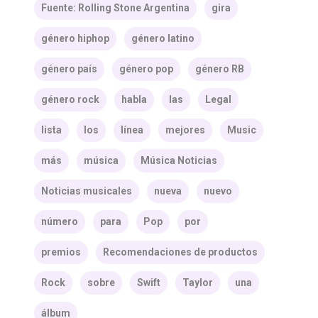
Fuente: Rolling Stone Argentina
gira
género hiphop
género latino
género país
género pop
género RB
género rock
habla
las
Legal
lista
los
línea
mejores
Music
más
música
Música Noticias
Noticias musicales
nueva
nuevo
número
para
Pop
por
premios
Recomendaciones de productos
Rock
sobre
Swift
Taylor
una
álbum