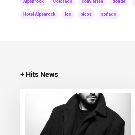
Alpenrock
Colorado
convierten
dónde
Hotel Alpenrock
los
picos
soñado
+ Hits News