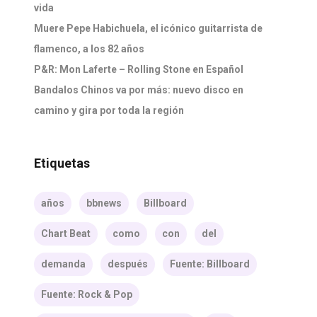
vida
Muere Pepe Habichuela, el icónico guitarrista de
flamenco, a los 82 años
P&R: Mon Laferte – Rolling Stone en Español
Bandalos Chinos va por más: nuevo disco en
camino y gira por toda la región
Etiquetas
años
bbnews
Billboard
Chart Beat
como
con
del
demanda
después
Fuente: Billboard
Fuente: Rock & Pop