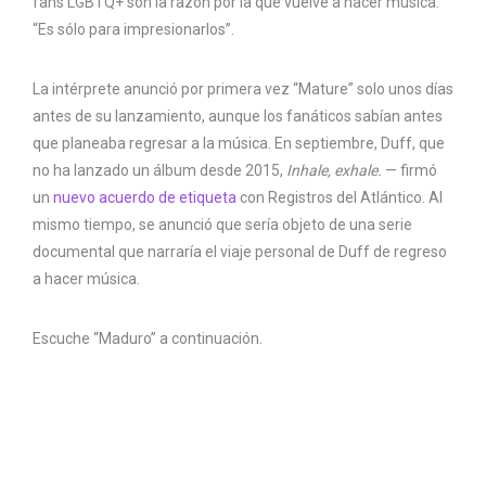
fans LGBTQ+ son la razón por la que vuelve a hacer música.
“Es sólo para impresionarlos”.
La intérprete anunció por primera vez “Mature” solo unos días
antes de su lanzamiento, aunque los fanáticos sabían antes
que planeaba regresar a la música. En septiembre, Duff, que
no ha lanzado un álbum desde 2015,
Inhale, exhale.
— firmó
un
nuevo acuerdo de etiqueta
con Registros del Atlántico. Al
mismo tiempo, se anunció que sería objeto de una serie
documental que narraría el viaje personal de Duff de regreso
a hacer música.
Escuche “Maduro” a continuación.