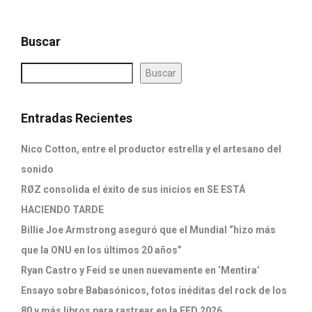
Buscar
Buscar
Entradas Recientes
Nico Cotton, entre el productor estrella y el artesano del
sonido
RØZ consolida el éxito de sus inicios en SE ESTÁ
HACIENDO TARDE
Billie Joe Armstrong aseguró que el Mundial “hizo más
que la ONU en los últimos 20 años”
Ryan Castro y Feid se unen nuevamente en ‘Mentira’
Ensayo sobre Babasónicos, fotos inéditas del rock de los
80 y más libros para rastrear en la FED 2026