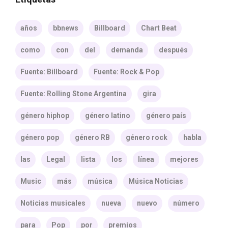
años
bbnews
Billboard
Chart Beat
como
con
del
demanda
después
Fuente: Billboard
Fuente: Rock & Pop
Fuente: Rolling Stone Argentina
gira
género hiphop
género latino
género país
género pop
género RB
género rock
habla
las
Legal
lista
los
línea
mejores
Music
más
música
Música Noticias
Noticias musicales
nueva
nuevo
número
para
Pop
por
premios