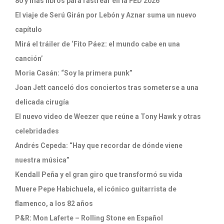
80 y más libros para rastrear en la FED 2026
El viaje de Serú Girán por Lebón y Aznar suma un nuevo
capítulo
Mirá el tráiler de ‘Fito Páez: el mundo cabe en una
canción’
Moria Casán: “Soy la primera punk”
Joan Jett canceló dos conciertos tras someterse a una
delicada cirugía
El nuevo video de Weezer que reúne a Tony Hawk y otras
celebridades
Andrés Cepeda: “Hay que recordar de dónde viene
nuestra música”
Kendall Peña y el gran giro que transformó su vida
Muere Pepe Habichuela, el icónico guitarrista de
flamenco, a los 82 años
P&R: Mon Laferte – Rolling Stone en Español