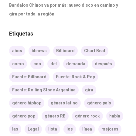
Bandalos Chinos va por más: nuevo disco en camino y
gira por toda la región
Etiquetas
años
bbnews
Billboard
Chart Beat
como
con
del
demanda
después
Fuente: Billboard
Fuente: Rock & Pop
Fuente: Rolling Stone Argentina
gira
género hiphop
género latino
género país
género pop
género RB
género rock
habla
las
Legal
lista
los
línea
mejores