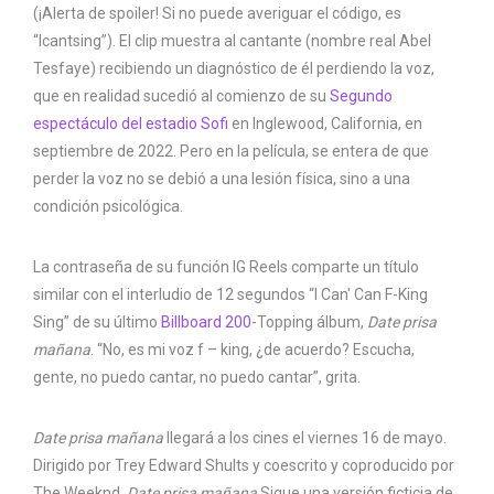
(¡Alerta de spoiler! Si no puede averiguar el código, es
“Icantsing”). El clip muestra al cantante (nombre real Abel
Tesfaye) recibiendo un diagnóstico de él perdiendo la voz,
que en realidad sucedió al comienzo de su
Segundo
espectáculo del estadio Sofi
en Inglewood, California, en
septiembre de 2022. Pero en la película, se entera de que
perder la voz no se debió a una lesión física, sino a una
condición psicológica.
La contraseña de su función IG Reels comparte un título
similar con el interludio de 12 segundos “I Can' Can F-King
Sing” de su último
Billboard 200
-Topping álbum,
Date prisa
mañana
. “No, es mi voz f – king, ¿de acuerdo? Escucha,
gente, no puedo cantar, no puedo cantar”, grita.
Date prisa mañana
llegará a los cines el viernes 16 de mayo.
Dirigido por Trey Edward Shults y coescrito y coproducido por
The Weeknd,
Date prisa mañana
Sigue una versión ficticia de