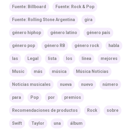
Fuente: Billboard
Fuente: Rock & Pop
Fuente: Rolling Stone Argentina
gira
género hiphop
género latino
género país
género pop
género RB
género rock
habla
las
Legal
lista
los
línea
mejores
Music
más
música
Música Noticias
Noticias musicales
nueva
nuevo
número
para
Pop
por
premios
Recomendaciones de productos
Rock
sobre
Swift
Taylor
una
álbum