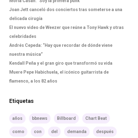
Moria Casán: “Soy la primera punk”
Joan Jett canceló dos conciertos tras someterse a una
delicada cirugía
El nuevo video de Weezer que reúne a Tony Hawk y otras
celebridades
Andrés Cepeda: “Hay que recordar de dónde viene
nuestra música”
Kendall Peña y el gran giro que transformó su vida
Muere Pepe Habichuela, el icónico guitarrista de
flamenco, a los 82 años
Etiquetas
años
bbnews
Billboard
Chart Beat
como
con
del
demanda
después