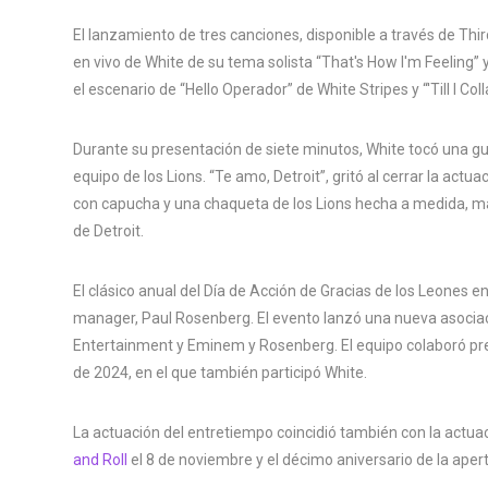
El lanzamiento de tres canciones, disponible a través de T
en vivo de White de su tema solista “That's How I'm Feeling”
el escenario de “Hello Operador” de White Stripes y “'Till I Co
Durante su presentación de siete minutos, White tocó una g
equipo de los Lions. “Te amo, Detroit”, gritó al cerrar la ac
con capucha y una chaqueta de los Lions hecha a medida, ma
de Detroit.
El clásico anual del Día de Acción de Gracias de los Leones en
manager, Paul Rosenberg. El evento lanzó una nueva asociació
Entertainment y Eminem y Rosenberg. El equipo colaboró ​​​​p
de 2024, en el que también participó White.
La actuación del entretiempo coincidió también con la actuac
and Roll
el 8 de noviembre y el décimo aniversario de la aper