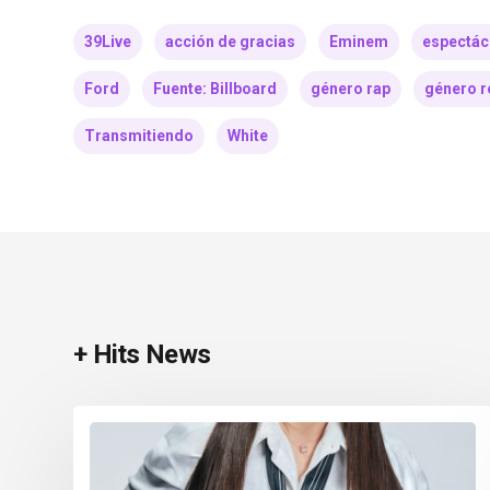
39Live
acción de gracias
Eminem
espectác
Ford
Fuente: Billboard
género rap
género r
Transmitiendo
White
+ Hits News