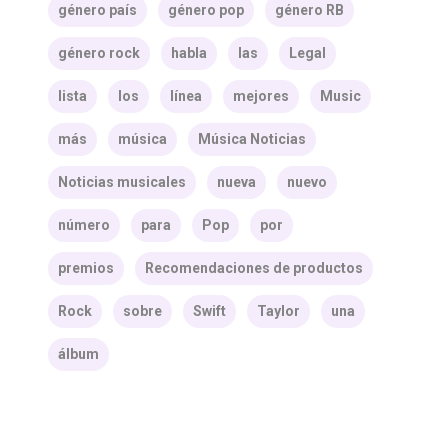
género país
género pop
género RB
género rock
habla
las
Legal
lista
los
línea
mejores
Music
más
música
Música Noticias
Noticias musicales
nueva
nuevo
número
para
Pop
por
premios
Recomendaciones de productos
Rock
sobre
Swift
Taylor
una
álbum