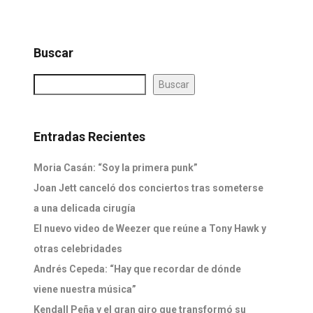
Buscar
Buscar
Entradas Recientes
Moria Casán: “Soy la primera punk”
Joan Jett canceló dos conciertos tras someterse
a una delicada cirugía
El nuevo video de Weezer que reúne a Tony Hawk y
otras celebridades
Andrés Cepeda: “Hay que recordar de dónde
viene nuestra música”
Kendall Peña y el gran giro que transformó su