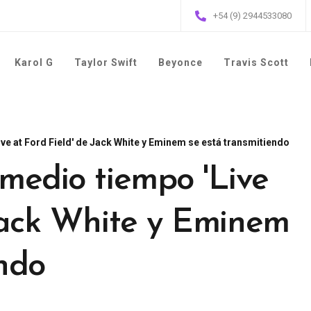
+54 (9) 2944533080
Karol G
Taylor Swift
Beyonce
Travis Scott
ve at Ford Field' de Jack White y Eminem se está transmitiendo
 medio tiempo 'Live
 Jack White y Eminem
endo