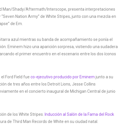
hird Man/Shady/Aftermath/Interscope, presenta interpretaciones
 y “Seven Nation Army” de White Stripes, junto con una mezcla en
llapse” de Em.
uitarra azul mientras su banda de acompañamiento se ponía el
tuación. Eminem hizo una aparición sorpresa, vistiendo una sudadera
rcando el primer encuentro en el escenario entre los dos íconos
 el Ford Field fue
co-ejecutivo producido por Eminem
junto a su
n de tres años entre los Detroit Lions, Jesse Collins
reviamente en el concierto inaugural de Michigan Central de junio
ión de los White Stripes.
Inducción al Salón de la Fama del Rock
tura de Third Man Records de White en su ciudad natal.