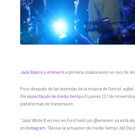
Jack Blanco
y
eminem
La primera colaboración en vivo de ah
Poco después de las leyendas de la música de Detroit.
subió 
Día
espectáculo de medio tiempo
El jueves (27 de noviembre)
plataformas de transmisión.
“Jack White III en vivo en Ford Field con @eminem ya está di
en
Instagram
. “Revive la actuación de medio tiempo del Día 